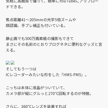
気軽に高画質で撮って、簡単にYouTubeにアップロー
ドできる。
焦点距離41～205mmの光学5倍ズームや
顔認識、手ブレ補正も付いている。
静止画でも500万画素級の撮影もできて
まさにその名前のとおりブログネタに便利なグッズと言
える。
そしてもう一つは
ICレコーダーみたいな形をした「HMS-PM5」。
こっちは本体に液晶がついていて、
カメラ部が縦にグルっと270℃回転するのが特徴。
さらに、360℃レンズを装着すれば