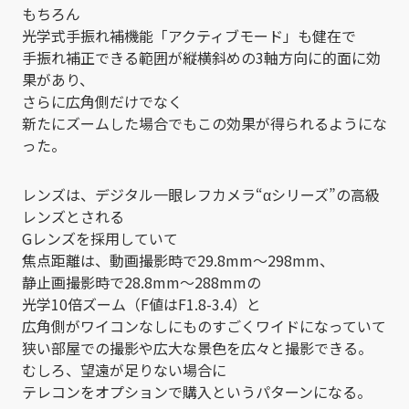
もちろん
光学式手振れ補機能「アクティブモード」も健在で
手振れ補正できる範囲が縦横斜めの3軸方向に的面に効
果があり、
さらに広角側だけでなく
新たにズームした場合でもこの効果が得られるようにな
った。
レンズは、デジタル一眼レフカメラ“αシリーズ”の高級
レンズとされる
Gレンズを採用していて
焦点距離は、動画撮影時で29.8mm～298mm、
静止画撮影時で28.8mm～288mmの
光学10倍ズーム（F値はF1.8-3.4）と
広角側がワイコンなしにものすごくワイドになっていて
狭い部屋での撮影や広大な景色を広々と撮影できる。
むしろ、望遠が足りない場合に
テレコンをオプションで購入というパターンになる。