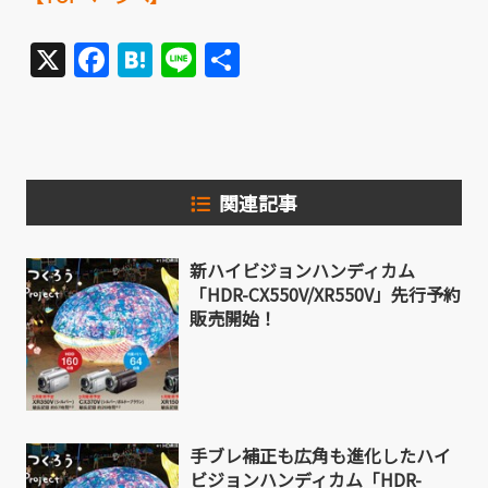
X
Facebook
Hatena
Line
共
有
関連記事
新ハイビジョンハンディカム
「HDR-CX550V/XR550V」先行予約
販売開始！
手ブレ補正も広角も進化したハイ
ビジョンハンディカム「HDR-