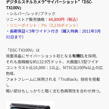
デジタルスチルカメラ“サイバーショット”「DSC-
TX100V」
・シルバー/レッド/ブラック
ソニーストア販売価格：
44,800円（税込）
・ソニーポイント：7％（3,136ポイント）
・長期保証＜5年ワイド＞付き（購入特典：2011年3月
31日まで）
「DSC-TX100V」は
背面液晶にサイバーショット初となる
有機EL
を採用、
それも高精細な約122.9万ドット、大画面3.5型ワイド
コントラスト比10,000：1以上、NTSC比100%以上の広
色域、
フォトフレームに採用される「TruBlack」技術を搭載
し
暗い部分もしっかりと暗く沈む色再現性を合わせ持つ。