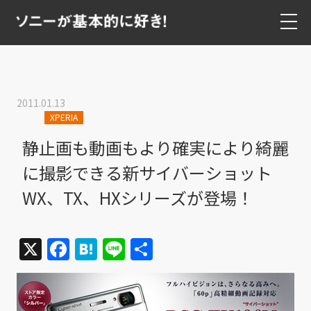
2011.01.13
XPERIA
静止画も動画もより確実により綺麗
に撮影できる新サイバーショット
WX、TX、HXシリーズが登場！
X
Facebook
Hatena
Line
共
有