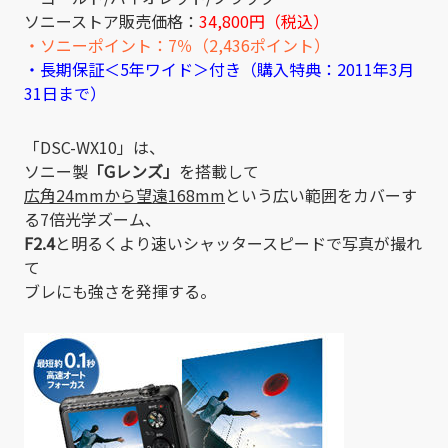
ソニーストア販売価格：
34,800円（税込）
・ソニーポイント：7％（2,436ポイント）
・長期保証＜5年ワイド＞付き（購入特典：2011年3月
31日まで）
「DSC-WX10」は、
ソニー製
「Gレンズ」
を搭載して
広角24mmから望遠168mm
という広い範囲をカバーす
る7倍光学ズーム、
F2.4
と明るくより速いシャッタースピードで写真が撮れ
て
ブレにも強さを発揮する。