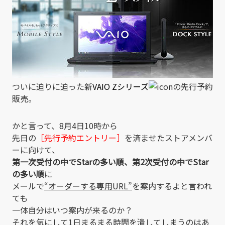
ついに迫りに迫った新
VAIO Zシリーズ
の先行予約
販売。
かと言って、8月4日10時から
先日の
［先行予約エントリー］
を済ませたストアメンバ
ーに向けて、
第一次受付の中でStarの多い順、第2次受付の中でStar
の多い順
に
メールで
“オーダーする専用URL”
を案内するよと言われ
ても
一体自分はいつ案内が来るのか？
それを気にして1日まるまる時間を潰してしまうのはあ