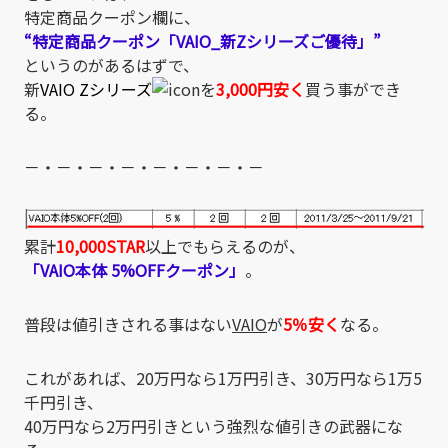
特定商品クーポン欄に、
“特定商品クーポン「VAIO_新Zシリーズご優待」”
というのがあるはずで、
新
VAIO Zシリーズ
を
3,000円安く
買う事ができ
る。
－・－・－・－・－・－・－・－
累計
10,000STAR
以上でもらえるのが、
「VAIO本体 5%OFFクーポン」
。
普段は値引きされる事はない
VAIO
が
5％安く
なる。
これがあれば、20万円なら1万円引き、30万円なら1万5
千円引き、
40万円なら2万円引きという強烈な値引きの武器にな