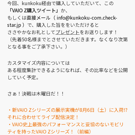
今回、kunkoku経由で購入していただいて、この
「VAIO Z購入ツイート」
か、
もしくは
直接メール（ info@kunkoku-com.check-
star.jp ）
で、購入した旨ををいただけると
ささやかなお礼として
プレゼント
をお送りします！
（先着50名様までとさせていただきます。なくなり次第
となる事をご了承下さい。）
カスタマイズ内容については
ある程度集計できるようになれば、その比率などを公開
していく予定。
さぁ！決戦は木曜日だ！！
・新VAIO Zシリーズの展示実機が8月6日（土）に入荷!?
それに合わせてライブ配信決定！
・VAIO史上最強のパフォーマンスと妥協のないモビリ
ティを持ったVAIO Zシリーズ！（前編）