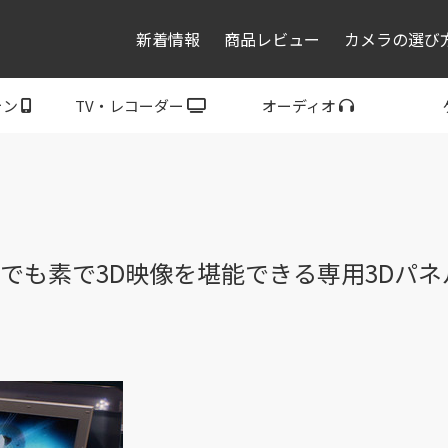
新着情報
商品レビュー
カメラの選び
ォン
TV・レコーダー
オーディオ
レコーダー・プレーヤ
トフォン
ブラビア
ウォークマン
ヘッドホン
スピーカー
P
ー
眼でも素で3D映像を堪能できる専用3Dパネ