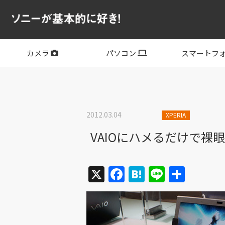
カメラ
パソコン
スマートフ
フルサイズ
APS-C
フルサイズレンズ
APS-Cレンズ
デジタル一眼カメラα
サイバーショット
ビデオカメラ
VLOGCAM
レンズ
VAIO
PC他
その他スマー
XPERIA
2012.03.04
XPERIA
VAIOにハメるだけで裸
X
Facebook
Hatena
Line
共
有