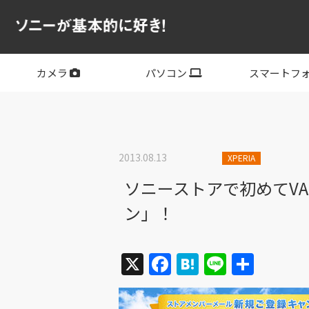
カメラ
パソコン
スマートフ
フルサイズ
APS-C
フルサイズレンズ
APS-Cレンズ
デジタル一眼カメラα
サイバーショット
ビデオカメラ
VLOGCAM
レンズ
VAIO
PC他
その他スマー
XPERIA
2013.08.13
XPERIA
ソニーストアで初めてV
ン」！
X
Facebook
Hatena
Line
共
有