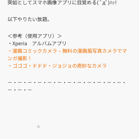
突如としてスマホ画像アプリに目覚める( ﾟдﾟ)ﾊｯ!
以下やりたい放題。
＜参考（使用アプリ）＞
・Xperia アルバムアプリ
・漫画コミックカメラ – 無料の漫画風写真カメラでマ
ンガ撮影！
・ゴゴゴ・ドドド・ジョジョの奇妙なカメラ
－・－・－・－・－・－・－・－・－・－・－・－・
－・－・－