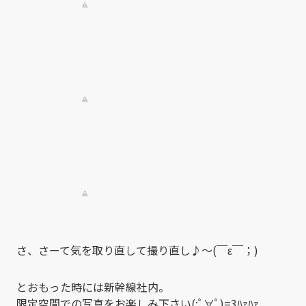
さ、さーて気を取り直して撮り直し♪～(￣ε￣；)
とおもった時には新幹線社内。
限定空間での写真をお楽しみ下さい(;ﾟ∀ﾟ)=3ﾊｧﾊｧ