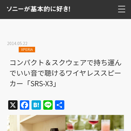
2014.05.22
XPERIA
コンパクト＆スクウェアで持ち運ん
でいい音で聴けるワイヤレススピー
カー「SRS-X3」
X
Facebook
Hatena
Line
共
有