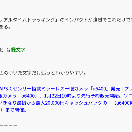
「リアルタイムトラッキング」のインパクトが強烈でこれだけで
ある。
能）は
緑文字
色のついた文字だけ追うとわかりやすい。
 APS-Cセンサー搭載ミラーレス一眼カメラ『α6400』発売 | プ
眼カメラ「α6400」、1月22日10時より先行予約販売開始。
いきなり最初から最大20,000円キャッシュバックの「【α640
月）まで開催。
－－－－