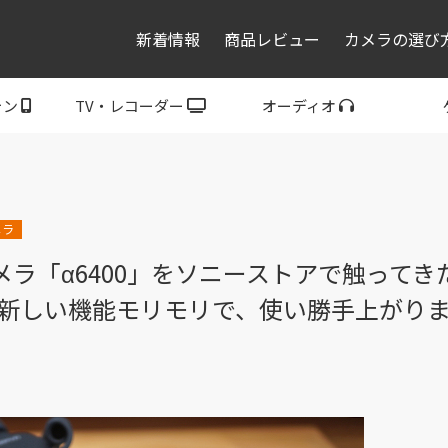
新着情報
商品レビュー
カメラの選び
ォン
TV・レコーダー
オーディオ
レコーダー・プレーヤ
トフォン
ブラビア
ウォークマン
ヘッドホン
スピーカー
P
ー
メラ
カメラ「α6400」をソニーストアで触ってき
新しい機能モリモリで、使い勝手上がり