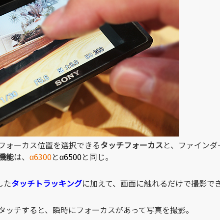
フォーカス位置を選択できる
タッチフォーカス
と、ファインダ
機能
は、
α6300
と
α6500
と同じ。
した
タッチトラッキング
に加えて、画面に触れるだけで撮影で
タッチすると、瞬時にフォーカスがあって写真を撮影。