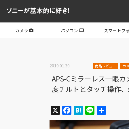
カメラ
パソコン
スマートフ
フルサイズ
APS-C
フルサイズレンズ
APS-Cレンズ
デジタル一眼カメラα
サイバーショット
ビデオカメラ
VLOGCAM
レンズ
VAIO
PC他
その他スマー
XPERIA
2019.01.30
商品レビュー
カ
APS-Cミラーレス一眼
度チルトとタッチ操作、
X
Facebook
Hatena
Line
共
有