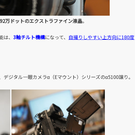
型、92万ドットのエクストラファイン液晶
。
能は、
3軸チルト機構
になって、
自撮りしやすい上方向に180度
デジタル一眼カメラα（Eマウント）シリーズのα5100譲り。