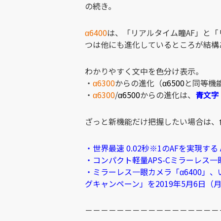
の続き。
α6400
は、「リアルタイム瞳AF」と
つは他にも進化しているところが結構
わかりやすく文中を色分け表示。
・
α6300
からの進化（
α6500
と同等機
・
α6300
/
α6500
からの進化は、
青文字
ざっと新機能だけ把握したい場合は、
・世界最速 0.02秒※1のAFを実現する
・コンパクト軽量APS-Cミラーレス一
・ミラーレス一眼カメラ「α6400」、
グキャンペーン」を2019年5月6日（
－－－－－－－－－－－－－－－－－