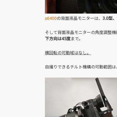
α6400
の背面液晶モニターは、
3.0
そして背面液晶モニターの角度調整機
下方向は45度
まで。
横回転の可動域はなし。
自撮りできるチルト機構の可動範囲は、