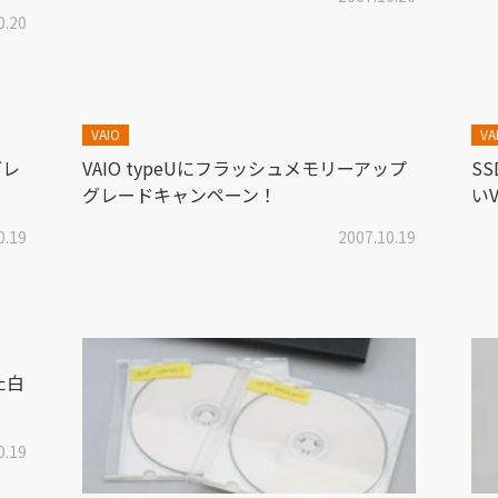
0.20
VAIO
VA
グレ
VAIO typeUにフラッシュメモリーアップ
S
グレードキャンペーン！
いV
0.19
2007.10.19
た白
0.19