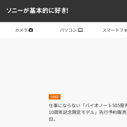
カメラ
パソコン
スマートフ
フルサイズ
APS-C
フルサイズレンズ
APS-Cレンズ
デジタル一眼カメラα
サイバーショット
ビデオカメラ
VLOGCAM
レンズ
VAIO
PC他
その他スマー
XPERIA
VAIO
仕事にならない「バイオノート505発
10周年記念限定モデル」先行予約販売
日。