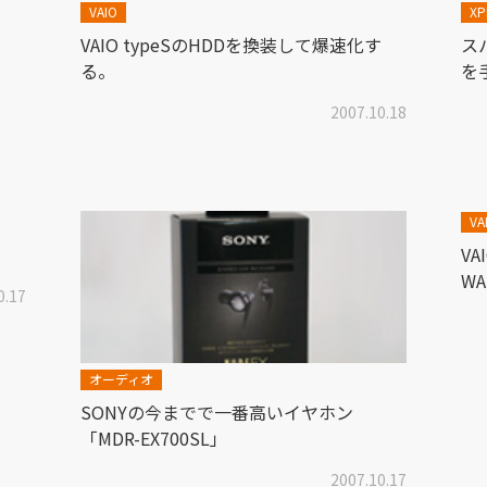
VAIO
XP
VAIO typeSのHDDを換装して爆速化す
ス
る。
を
2007.10.18
VA
VA
W
0.17
オーディオ
SONYの今までで一番高いイヤホン
「MDR-EX700SL」
2007.10.17