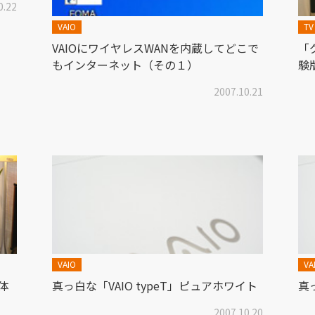
0.22
VAIO
T
VAIOにワイヤレスWANを内蔵してどこで
「
もインターネット（その１）
験
2007.10.21
VAIO
VA
体
真っ白な「VAIO typeT」ピュアホワイト
真
2007.10.20