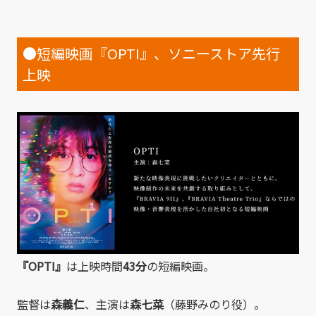
●
短編映画『OPTI』、ソニーストア先行
上映
『OPTI』
は上映時間
43分
の短編映画。
監督は
森義仁
、主演は
森七菜
（藤野みのり役）。