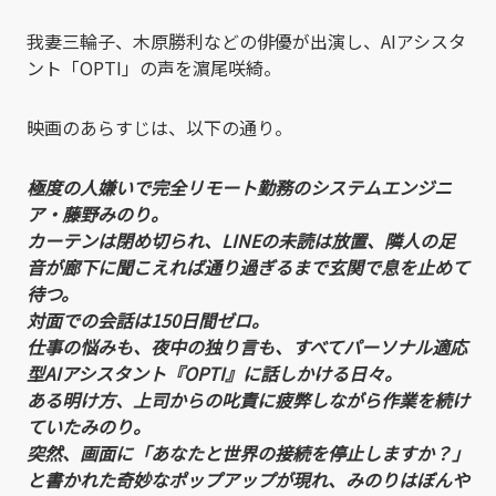
我妻三輪子、木原勝利などの俳優が出演し、AIアシスタ
ント「OPTI」の声を濵尾咲綺。
映画のあらすじは、以下の通り。
極度の人嫌いで完全リモート勤務のシステムエンジニ
ア・藤野みのり。
カーテンは閉め切られ、LINEの未読は放置、隣人の足
音が廊下に聞こえれば通り過ぎるまで玄関で息を止めて
待つ。
対面での会話は150日間ゼロ。
仕事の悩みも、夜中の独り言も、すべてパーソナル適応
型AIアシスタント『OPTI』に話しかける日々。
ある明け方、上司からの叱責に疲弊しながら作業を続け
ていたみのり。
突然、画面に「あなたと世界の接続を停止しますか？」
と書かれた奇妙なポップアップが現れ、みのりはぼんや