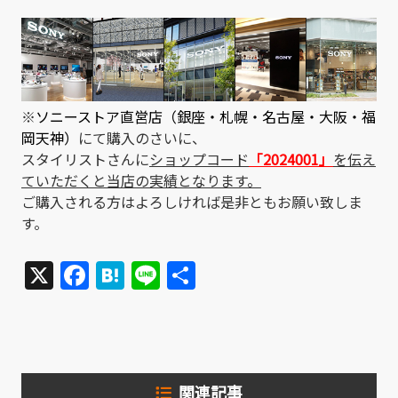
※
ソニーストア直営店（銀座・札幌・名古屋・大阪・福
岡天神）
にて購入のさいに、
スタイリストさんに
ショップコード
「2024001」
を伝え
ていただくと当店の実績となります。
ご購入される方はよろしければ是非ともお願い致しま
す。
X
Facebook
Hatena
Line
共
有
関連記事