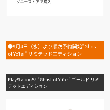
ソニーストアで購入
●9月4日（水）より順次予約開始”Ghost
of Yōtei” リミテッドエディション
PlayStation®5 “Ghost of Yōtei” ゴールド リミ
テッドエディション