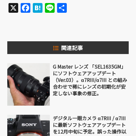
X
Facebook
Hatena
Line
共
有
関連記事
G Master レンズ 「SEL1635GM」
にソフトウェアアップデート
（Ver.03）。α7RIII/α7III との組み
合わせで稀にレンズの初期化が安
定しない事象の修正。
デジタル一眼カメラ α7RIII / α7III
に最新ソフトウェアアップデート
を12月中旬に予定。誤った操作以