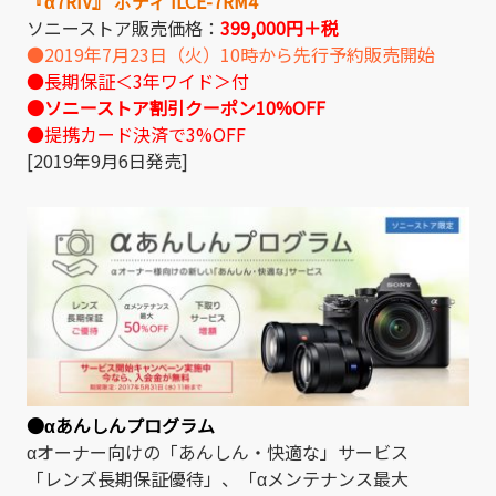
『α7RIV』 ボディ ILCE-7RM4
ソニーストア販売価格：
399,000円＋税
●2019年7月23日（火）10時から先行予約販売開始
●長期保証＜3年ワイド＞付
●ソニーストア割引クーポン10%OFF
●提携カード決済で3%OFF
[2019年9月6日発売]
●αあんしんプログラム
αオーナー向けの「あんしん・快適な」サービス
「レンズ長期保証優待」、「αメンテナンス最大