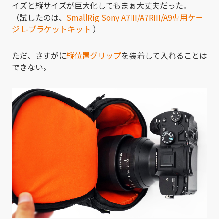
イズと縦サイズが巨大化してもまぁ大丈夫だった。
（試したのは、
SmallRig Sony A7III/A7RIII/A9専用ケー
ジ L-ブラケットキット
）
ただ、さすがに
縦位置グリップ
を装着して入れることは
できない。