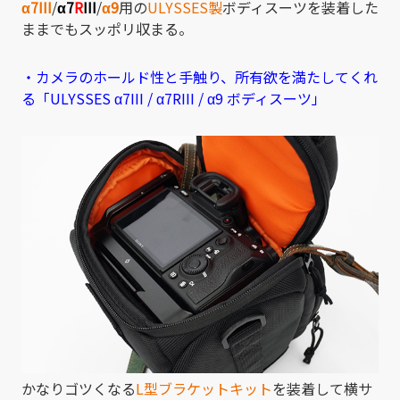
α7III
/
α7
R
III
/
α9
用の
ULYSSES製
ボディスーツを装着した
ままでもスッポリ収まる。
・カメラのホールド性と手触り、所有欲を満たしてくれ
る「ULYSSES α7III / α7RIII / α9 ボディスーツ」
かなりゴツくなる
L型ブラケットキット
を装着して横サ