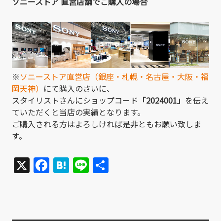
ソニーストア 直営店舗でご購入の場合
※
ソニーストア直営店（銀座・札幌・名古屋・大阪・福
岡天神）
にて購入のさいに、
スタイリストさんにショップコード
「2024001」
を伝え
ていただくと当店の実績となります。
ご購入される方はよろしければ是非ともお願い致しま
す。
X
Facebook
Hatena
Line
共
有