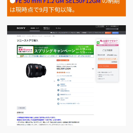
●
FE 50 mm F1.2 GM SEL50F12GM
の納期
は現時点で9月下旬以降。