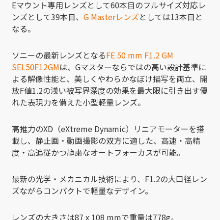
Eマウント専用レンズとして60本目のフルサイズ対応レ
ンズとして39本目、
G Masterレンズ
としては13本目と
なる。
ソニーの最新レンズとなる
FE 50 mm F1.2 GM
SEL50F12GM
は、Gマスターならではの高い設計基準に
よる解像性能と、美しくやわらかなぼけ描写を両立、開
放F値1.2の浅い被写界深度の効果を最大限に引き出す優
れた表現力を備えた小型軽量レンズ。
高推力のXD（eXtreme Dynamic）リニアモーターを搭
載し、静止画・動画撮影の双方に適した、高速・高精
度・高追従かつ静粛なオートフォーカスが可能。
最新の光学・メカニカル技術により、F1.2の大口径レン
ズながらコンパクトで軽量なデザイン。
レンズの大きさは87 x 108 mmで重量は778g。