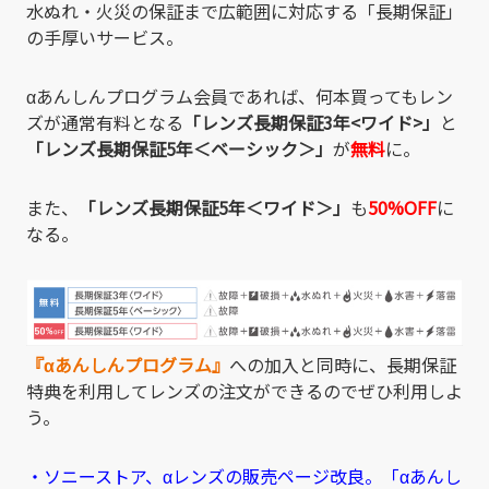
水ぬれ・火災の保証まで広範囲に対応する「長期保証」
の手厚いサービス。
αあんしんプログラム会員であれば、何本買ってもレン
ズが通常有料となる
「レンズ長期保証3年<ワイド>」
と
「レンズ長期保証
5
年＜ベーシック＞」
が
無料
に。
また、
「レンズ長期保証
5
年＜ワイド＞」
も
50%OFF
に
なる。
『αあんしんプログラム』
への加入と同時に、長期保証
特典を利用してレンズの注文ができるのでぜひ利用しよ
う。
・ソニーストア、αレンズの販売ページ改良。「αあんし