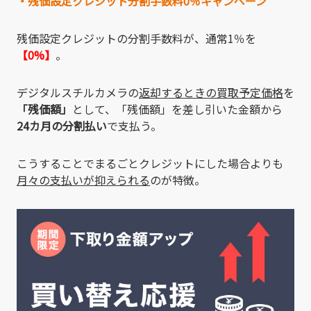
・残価設定クレジット分割手数料0％キャンペーン
残価設定クレジットの分割手数料が、通常1％を
【0%】
。
デジタルスチルカメラの
返却するときの買取予定価格
を
「残価額」
として、「残価額」を差し引いた金額から
24カ月の分割払い
で支払う。
こうすることでまるごとクレジットにした場合よりも
月々の支払いが抑えられる
のが特徴。