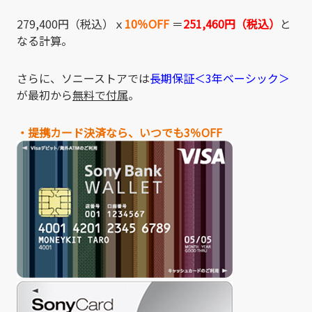
279,400
円（税込）ｘ
10％OFF
＝
251,460円（税込）
と
なる計算。
さらに、ソニーストアでは
長期保証＜3年ベーシック＞
が最初から
無料で付属
。
・提携カード決済なら、いつでも3％OFF