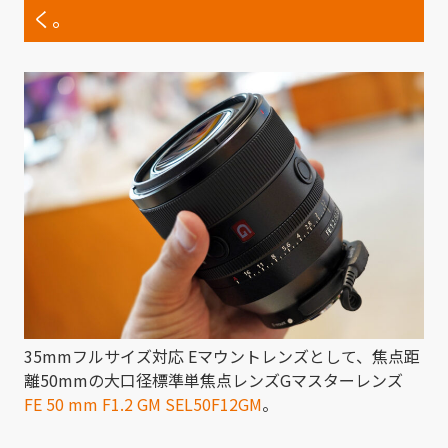
く。
35mmフルサイズ対応 Eマウントレンズとして、焦点距
離50mmの大口径標準単焦点レンズGマスターレンズ
FE 50 mm F1.2 GM SEL50F12GM
。