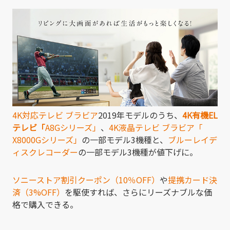
有
4K対応テレビ ブラビア
2019年モデルのうち、
4K有機EL
テレビ「
A8Gシリーズ」
、
4K液晶テレビ ブラビア「
X8000Gシリーズ」
の一部モデル3機種と、
ブルーレイデ
ィスクレコーダー
の一部モデル3機種が値下げに。
ソニーストア割引クーポン（10％OFF）
や
提携カード決
済（3%OFF）
を駆使すれば、さらにリーズナブルな価
格で購入できる。