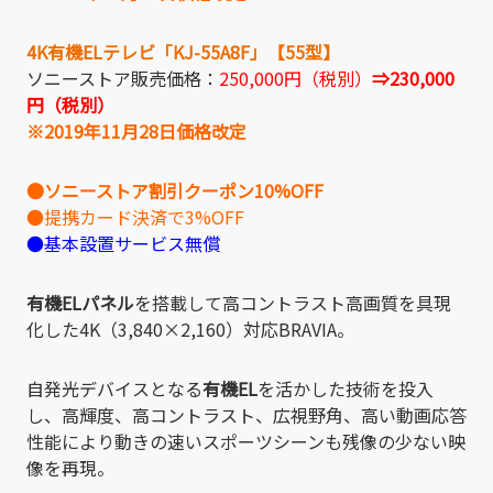
4K有機ELテレビ「KJ-55A8F」【55型】
ソニーストア販売価格：
250,000円（税別）
⇒230,000
円（税別）
※2019年11月28日価格改定
●ソニーストア割引クーポン10%OFF
●提携カード決済で3%OFF
●基本設置サービス無償
有機ELパネル
を搭載して高コントラスト高画質を具現
化した4K（3,840×2,160）対応BRAVIA。
自発光デバイスとなる
有機EL
を活かした技術を投入
し、高輝度、高コントラスト、広視野角、高い動画応答
性能により動きの速いスポーツシーンも残像の少ない映
像を再現。