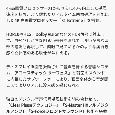
4K高画質プロセッサーX1からさらに40％向上した処理
速度を持ち、より優れたリアルタイム画像処理を可能に
した
4K 高画質プロセッサー「X1 Extreme」
を搭載。
HDR10
や
HLG
、
Dolby VIsion
などのHDR信号に対応し
て、白飛びしがちな明るい部分や潰れてしまいがちな暗
部の階調も再現して、肉眼で見ているかのような奥行き
感や立体感のある映像が味わえる。
ディズプレイ画面を振動させて音声を発する音響システ
ム
「アコースティック サーフェス」
と背面のスタンド
に内蔵したサブウーファーにより、画面全体から音が聞
こえてよりリアルに没入感を感じられる。
独自のデジタル音声信号処理技術を組み合わせて、
「Clear Phaseテクノロジー」「S-Master HXフルデジタ
ルアンプ」「S-Forceフロントサラウンド」
技術を搭載