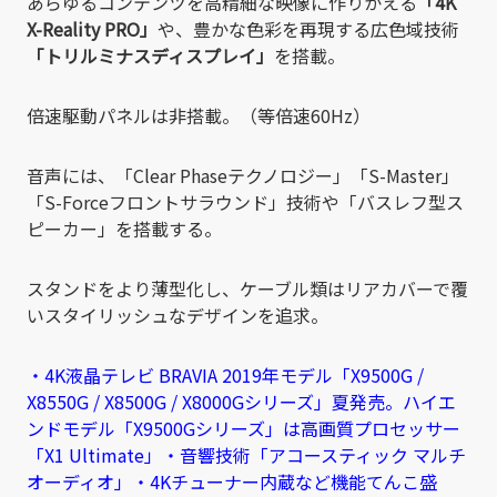
あらゆるコンテンツを高精細な映像に作りかえる
「4K
X-Reality PRO」
や、豊かな色彩を再現する広色域技術
「トリルミナスディスプレイ」
を搭載。
倍速駆動パネルは非搭載。（等倍速60Hz）
音声には、「Clear Phaseテクノロジー」「S-Master」
「S-Forceフロントサラウンド」技術や「バスレフ型ス
ピーカー」を搭載する。
スタンドをより薄型化し、ケーブル類はリアカバーで覆
いスタイリッシュなデザインを追求。
・4K液晶テレビ BRAVIA 2019年モデル「X9500G /
X8550G / X8500G / X8000Gシリーズ」夏発売。ハイエ
ンドモデル「X9500Gシリーズ」は高画質プロセッサー
「X1 Ultimate」・音響技術「アコースティック マルチ
オーディオ」・4Kチューナー内蔵など機能てんこ盛