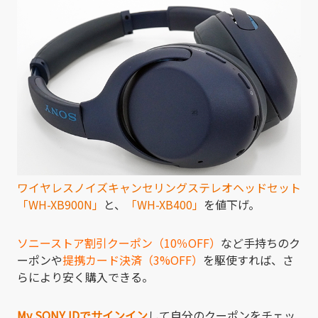
ワイヤレスノイズキャンセリングステレオヘッドセット
「WH-XB900N」
と、
「WH-XB400」
を値下げ。
ソニーストア割引クーポン（10％OFF）
など手持ちのク
ーポンや
提携カード決済（3%OFF）
を駆使すれば、さ
らにより安く購入できる。
My SONY IDでサインイン
して自分のクーポンをチェッ