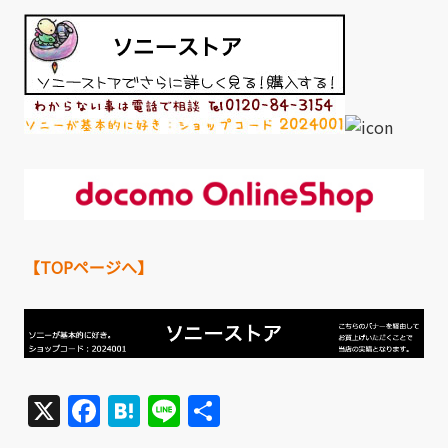
【TOPページへ】
X
Facebook
Hatena
Line
共
有