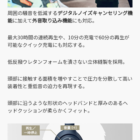
周囲の騒音を低減する
デジタルノイズキャンセリング機
能
に加えて
外音取り込み機能
にも対応。
最大30時間の連続再生や、10分の充電で60分の再生が
可能なクイック充電にも対応する。
低反撥ウレタンフォームを潰さない立体縫製を採用。
頭部に接触する面積を増やすことで圧力を分散して高い
装着性と重低音の迫力を再現する。
頭部に沿うような形状のヘッドバンドと厚みのあるヘ
ッドクッションが柔らかくフィット。