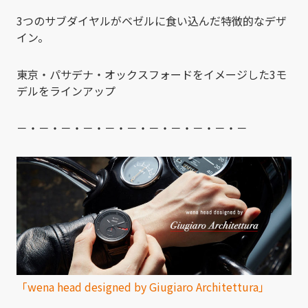
3つのサブダイヤルがベゼルに食い込んだ特徴的なデザ
イン。
東京・パサデナ・オックスフォードをイメージした3モ
デルをラインアップ
－・－・－・－・－・－・－・－・－・－・－
「wena head designed by Giugiaro Architettura」