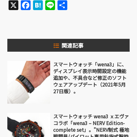
X
Facebook
Hatena
Line
共
有
関連記事
スマートウォッチ「wena3」に、
ディスプレイ表示時間設定の機能
追加や、不具合など修正のソフト
ウェアアップデート（2021年5月
27日版）。
スマートウォッチ wena3 ｘエヴァ
コラボ「wena3 – NERV Edition-
complete set」。”NERV制式 極地
戦闘員/パイロット専用針指式腕時