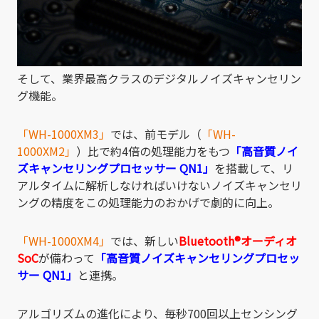
そして、業界最高クラスのデジタルノイズキャンセリン
グ機能。
「WH-1000XM3」
では、前モデル（
「WH-
1000XM2」
）比で約4倍の処理能力をもつ
「高音質ノイ
ズキャンセリングプロセッサー QN1」
を搭載して、リ
アルタイムに解析しなければいけないノイズキャンセリ
ングの精度をこの処理能力のおかげで劇的に向上。
「WH-1000XM4」
では、新しい
Bluetooth®オーディオ
SoC
が備わって
「高音質ノイズキャンセリングプロセッ
サー QN1」
と連携。
アルゴリズムの進化により、
毎秒700回以上センシング