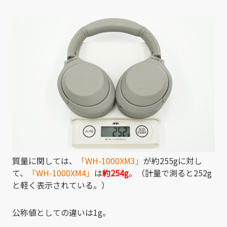
質量に関しては、
「WH-1000XM3」
が約255gに対し
て、
「WH-1000XM4」
は
約254g
。（計量で測ると252g
と軽く表示されている。）
公称値としての違いは1g。