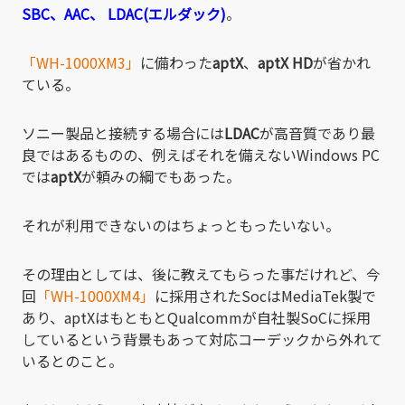
SBC、AAC、
LDAC(エルダック)
。
「WH-1000XM3」
に備わった
aptX
、
aptX HD
が省かれ
ている。
ソニー製品と接続する場合には
LDAC
が高音質であり最
良ではあるものの、例えばそれを備えないWindows PC
では
aptX
が頼みの綱でもあった。
それが利用できないのはちょっともったいない。
その理由としては、後に教えてもらった事だけれど、今
回
「WH-1000XM4」
に採用されたSocはMediaTek製で
あり、aptXはもともとQualcommが自社製SoCに採用
しているという背景もあって対応コーデックから外れて
いるとのこと。