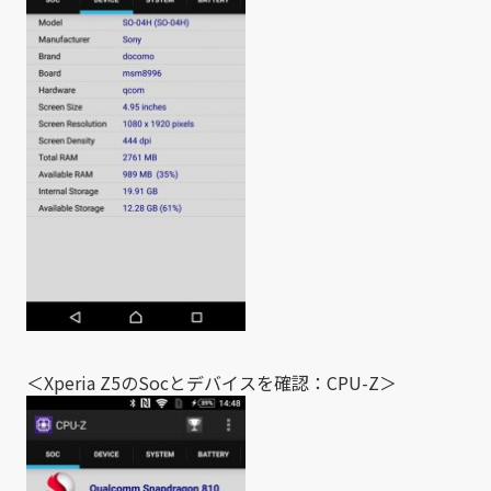
＜Xperia Z5のSocとデバイスを確認：CPU-Z＞