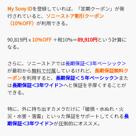
My Sony ID
を登録していれば、「定期クーポン」が発
行されていると、
ソニーストア割引クーポン
（10％OFF）
が利用できる。
90,819円ｘ
10％OFF
＋税10%＝
89,910円
という計算に
なる。
さらに、ソニーストアでは
長期保証＜3年ベーシック＞
が最初から
無料で付属
しているけれど、
長期保証無料ク
ーポン
を利用すると、
長期保証＜
５年ベーシック＞
また
は
長期保証＜3年ワイド＞
へと保証を手厚くすることが
できる。
特に、外に持ち出すカメラだけに「破損・水ぬれ・火
災・水害・落雷」といった保証をサポートしてくれる
長
期保証＜3年ワイド＞
が圧倒的にオススメ。