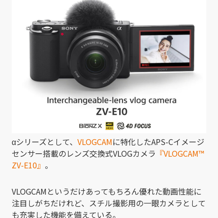
αシリーズとして、
VLOGCAM
に特化したAPS-Cイメージ
センサー搭載のレンズ交換式VLOGカメラ
『VLOGCAM
™
ZV-E10』
。
VLOGCAMというだけあってもちろん優れた動画性能に
注目しがちだけれど、スチル撮影用の一眼カメラとして
も充実した機能を備えている。