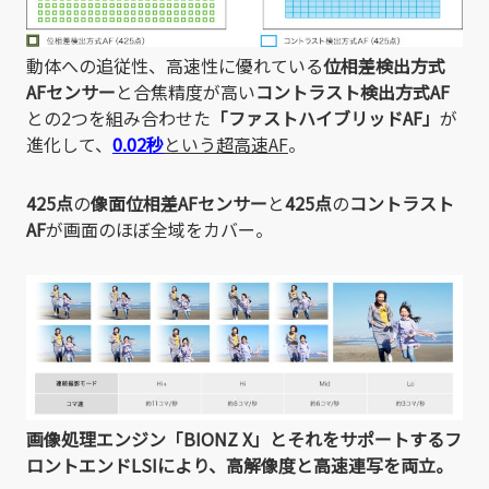
動体への追従性、高速性に優れている
位相差検出方式
AFセンサー
と合焦精度が高い
コントラスト検出方式AF
との2つを組み合わせた
「ファストハイブリッドAF」
が
進化して、
0.02秒
という超高速AF
。
425点
の
像面位相差AFセンサー
と
425点
の
コントラスト
AF
が画面のほぼ全域をカバー。
画像処理エンジン「BIONZ X」とそれをサポートするフ
ロントエンドLSIにより、高解像度と高速連写を両立。