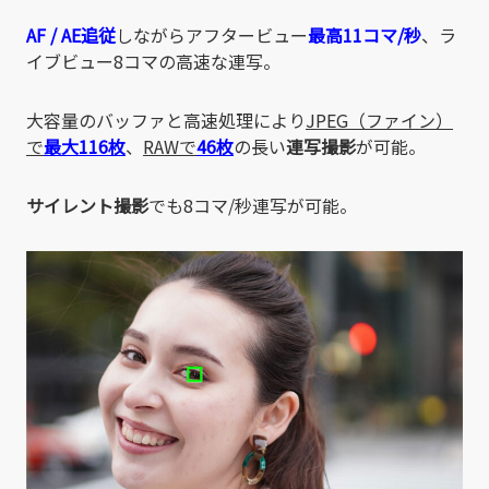
AF / AE追従
しながらアフタービュー
最高11コマ/秒
、ラ
イブビュー8コマの高速な連写。
大容量のバッファと高速処理により
JPEG（ファイン）
で
最大116枚
、
RAWで
46枚
の長い
連写撮影
が可能。
サイレント撮影
でも8コマ/秒連写が可能。