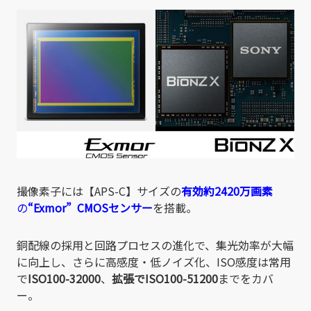
撮像素子には【APS-C】サイズの
有効約2420万画素
の
“Exmor” CMOSセンサー
を搭載。
銅配線の採用と回路プロセスの進化で、集光効率が大幅
に向上し、さらに高感度・低ノイズ化、ISO感度は常用
で
ISO100-32000
、
拡張でISO100-51200
までをカバ
ー。