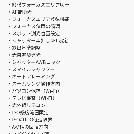
・縦横フォーカスエリア切替
・AF補助光
・フォーカスエリア登録機能
・フォーカス位置の循環
・スポット測光位置設定
・シャッター半押しAEL設定
・露出基準調整
・赤目軽減発光
・シャッターAWBロック
・スマイルシャッター
・オートフレーミング
・ズームリング操作方向
・パソコン保存（Wi-Fi）
・テレビ鑑賞（Wi-Fi）
・赤外線リモコン
・ISO感度範囲限定
・ISOAUTO低速限界
・Av/Tvの回転方向
・マイダイヤル設定