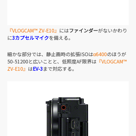
『VLOGCAM
™
ZV-E10』
には
ファインダー
がないかわり
に
3カプセルマイク
を備える。
細かな部分では、静止画時の拡張ISOは
α6400
のほうが
50-51200と広いことと、低照度AF限界は
『VLOGCAM
™
ZV-E10』
は
EV-3
まで対応する。