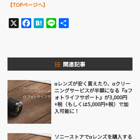
【TOPページへ】
X
Facebook
Hatena
Line
共
有
関連記事
αレンズが安く買えたり、αクリー
ニングサービスが半額になる『αフ
ォトライフサポート』が3,000円
+税（もしくは5,000円+税）で加
入可能に！
ソニーストアでαレンズを購入する