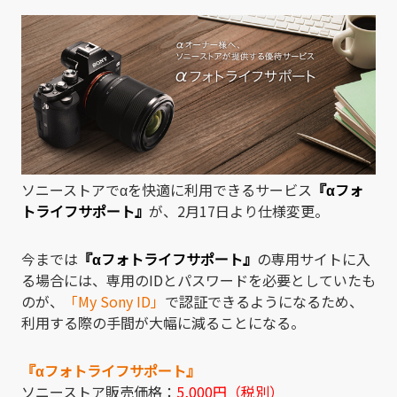
有
ソニーストアでαを快適に利用できるサービス
『αフォ
トライフサポート』
が、2月17日より仕様変更。
今までは
『αフォトライフサポート』
の専用サイトに入
る場合には、専用のIDとパスワードを必要としていたも
のが、
「My Sony ID」
で認証できるようになるため、
利用する際の手間が大幅に減ることになる。
『αフォトライフサポート』
ソニーストア販売価格：
5,000円（税別）