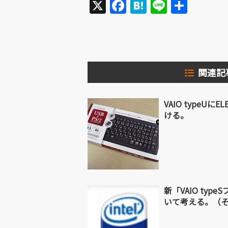
X
Facebook
Hatena
Line
共
有
関連記
VAIO typeU
ける。
新「VAIO ty
いて考える。（そ