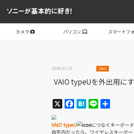
カメラ
パソコン
スマートフ
フルサイズ
APS-C
フルサイズレンズ
APS-Cレンズ
デジタル一眼カメラα
サイバーショット
ビデオカメラ
VLOGCAM
レンズ
VAIO
PC他
その他スマー
XPERIA
2006.07.25
VAIO
VAIO typeUを外
X
Facebook
Hatena
Line
共
有
VAIO typeU
につなぐキーボー
自宅内だったら、ワイヤレスキーボー