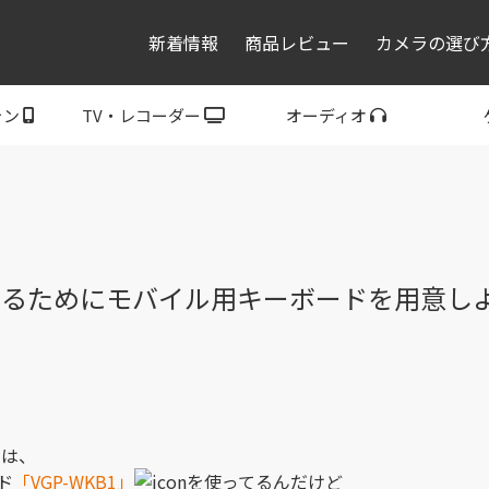
新着情報
商品レビュー
カメラの選び
ォン
TV・レコーダー
オーディオ
レコーダー・プレーヤ
トフォン
ブラビア
ウォークマン
ヘッドホン
スピーカー
P
ー
出用にするためにモバイル用キーボードを用意し
ドは、
ド
「VGP-WKB1」
を使ってるんだけど