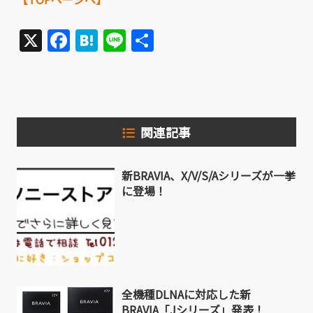
X
Facebook
Hatena
Line
共
有
関連記事
新BRAVIA、X/V/S/Aシリーズが一挙
に登場！
全機種DLNAに対応した新
BRAVIA「Jシリーズ」発表！