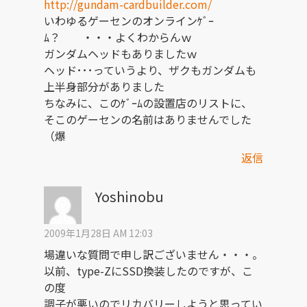
http://gundam-cardbuilder.com/
いわゆるゲーセンのオンラインｹﾞｰ
ﾑ？ ・・・よくわからんｗ
ガンダムヘッドもありましたｗ
ヘッド･･･っていうより、ザクもガンダムも
上半身部分がありました
ちなみに、このｹﾞｰﾑの設置店のリストに、
そこのゲーセンの名前はありませんでした
（爆
返信
Yoshinobu
2009年1月28日 AM 12:03
場違いな質問で申し訳ございません・・・。
以前、type-ZにSSD換装したのですが、こ
の度
調子が悪いのでリカバリーしようと思ってい