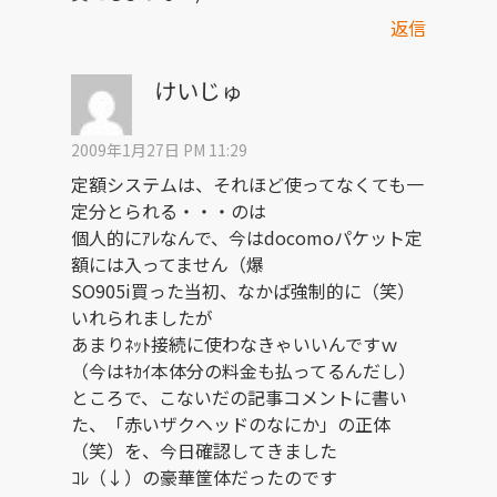
返信
けいじゅ
2009年1月27日 PM 11:29
定額システムは、それほど使ってなくても一
定分とられる・・・のは
個人的にｱﾚなんで、今はdocomoパケット定
額には入ってません（爆
SO905i買った当初、なかば強制的に（笑）
いれられましたが
あまりﾈｯﾄ接続に使わなきゃいいんですｗ
（今はｷｶｲ本体分の料金も払ってるんだし）
ところで、こないだの記事コメントに書い
た、「赤いザクヘッドのなにか」の正体
（笑）を、今日確認してきました
ｺﾚ（↓）の豪華筐体だったのです