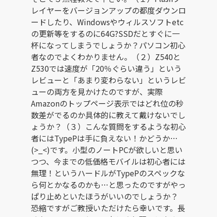
レイヤーをバージョンアップの都度ダウンロ
ードしたり、Windowsやウィルスソフトetc
の更新等をするのに64G?SSDだとすぐに一
杯になってしまうでしょうか？パソコン初心
者なのでよくわかりません。（２）Z540と
Z530では速度が「20％ぐらい違う」という
レビューと「あまり変わらない」というレビ
ューの両方を見かけたのですが、実際
Amazonのトップページ表示ではどれ位の秒
数差がでるのか具体的に教えて戴けないでし
ょうか？（３）こんな質問をするような初心
者にはTypePは手に負えない！かどうか…
(>_<)です。小型のノートPCが欲しいと思い
つつ、今までの低価格モバイルは初心者には
無理！というハードルがTypePのスペックな
ら何とかなるのかも…と思ったのですがやっ
ぱり止めといたほうがいいのでしょうか？
恐縮ですがご教授いただけたら幸いです。長