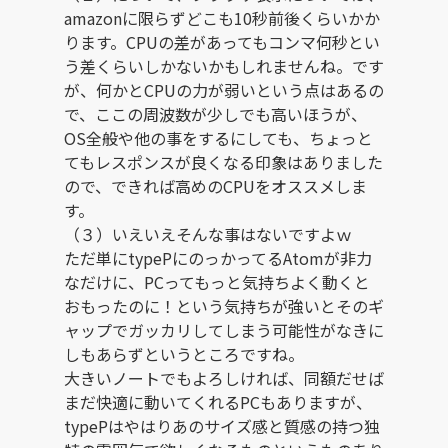
amazonに限らずどこも10秒前後くらいかか
ります。CPUの差があってもコンマ何秒とい
う差くらいしかないかもしれませんね。です
が、何かとCPUの力が弱いという点はあるの
で、ここの周波数が少しでも高いほうが、
OS全般や他の事をするにしても、ちょっと
てもレスポンスが良くなる印象はありました
ので、できれば高めのCPUをオススメしま
す。
（３）いえいえそんな事はないですよｗ
ただ単にtypePにのっかってるAtomが非力
なだけに、PCってもっと気持ちよく動くと
おもったのに！という気持ちが強いとそのギ
ャップでガッカリしてしまう可能性がなきに
しもあらずというところですね。
大きいノートでもよろしければ、同額だせば
まだ快適に動いてくれるPCもありますが、
typePはやはりあのサイズ感と質感の持つ独