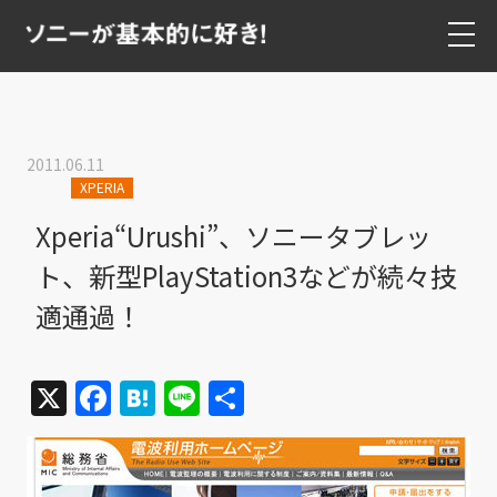
2011.06.11
XPERIA
Xperia“Urushi”、ソニータブレッ
ト、新型PlayStation3などが続々技
適通過！
X
Facebook
Hatena
Line
共
有