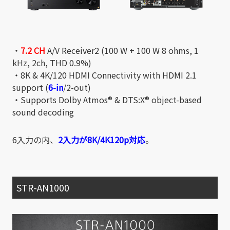
・
7.2 CH
A/V Receiver2 (100 W + 100 W 8 ohms, 1
kHz, 2ch, THD 0.9%)
・8K & 4K/120 HDMI Connectivity with HDMI 2.1
support (
6-in
/2-out)
・Supports Dolby Atmos® & DTS:X® object-based
sound decoding
6入力の内、
2入力が8K/4K120p対応
。
STR-AN1000