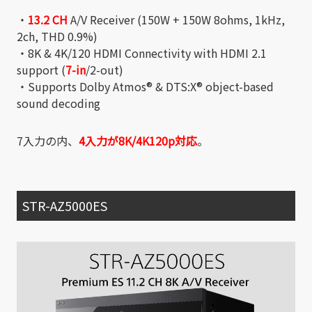
・
13.2 CH
A/V Receiver (150W + 150W 8ohms, 1kHz,
2ch, THD 0.9%)
・8K & 4K/120 HDMI Connectivity with HDMI 2.1
support (
7-in
/2-out)
・Supports Dolby Atmos® & DTS:X® object-based
sound decoding
7入力の内、
4入力が8K/4K120p対応
。
STR-AZ5000ES