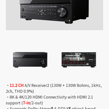
・
11.2 CH
A/V Receiver2 (130W + 130W 8ohms, 1kHz,
2ch, THD 0.9%)
・8K & 4K/120 HDMI Connectivity with HDMI 2.1
support (
7-in
/2-out)
・Supports Dolby Atmos® & DTS:X® object-based