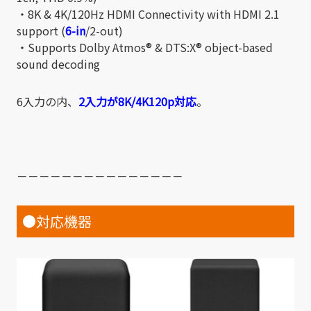
・8K & 4K/120Hz HDMI Connectivity with HDMI 2.1
support (
6-in
/2-out)
・Supports Dolby Atmos® & DTS:X® object-based
sound decoding
6入力の内、
2入力が8K/4K120p対応
。
－－－－－－－－－－－－－－－
●対応機器