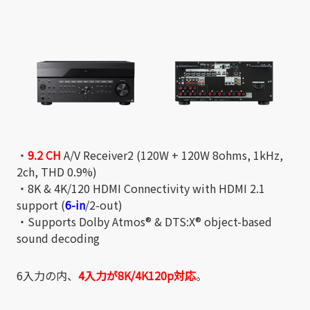
・
9.2 CH
A/V Receiver2 (120W + 120W 8ohms, 1kHz,
2ch, THD 0.9%)
・8K & 4K/120 HDMI Connectivity with HDMI 2.1
support (
6-in
/2-out)
・Supports Dolby Atmos® & DTS:X® object-based
sound decoding
6入力の内、
4入力が8K/4K120p対応
。