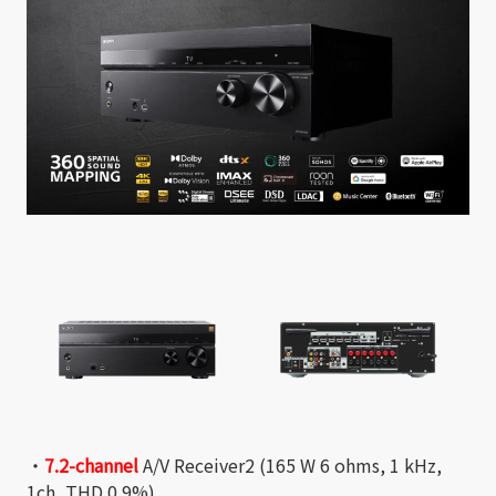
・
7.2-channel
A/V Receiver2 (165 W 6 ohms, 1 kHz,
1ch, THD 0.9%)