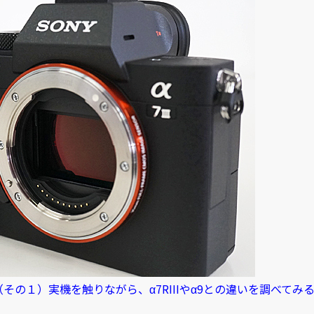
ー（その１）実機を触りながら、α7RIIIやα9との違いを調べてみ