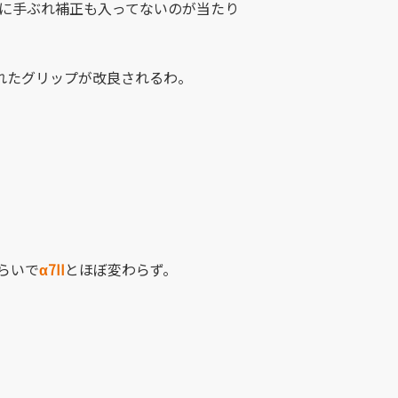
ィに手ぶれ補正も入ってないのが当たり
れたグリップが改良されるわ。
。
らいで
α7II
とほぼ変わらず。