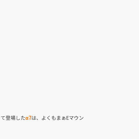
して登場した
α7
は、よくもまぁEマウン