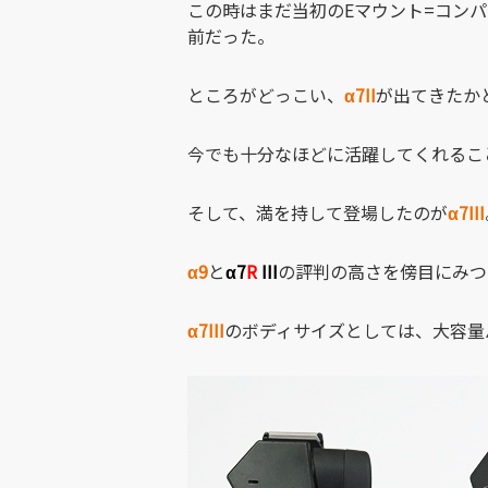
この時はまだ当初のEマウント=コン
前だった。
ところがどっこい、
α7II
が出てきたか
今でも十分なほどに活躍してくれるこ
そして、満を持して登場したのが
α7III
α9
と
α7
R
III
の評判の高さを傍目にみつ
α7III
のボディサイズとしては、大容量