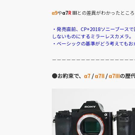
α9
や
α7
R
III
との差異がわかったところ
・発売直前、CP+2018ソニーブース
しないものにするミラーレスカメラ。
・ベーシックの基準がどう考えてもおかしい
－－－－－－－－－－－－－－－－－
●お約束で、
α7
/
α7II
/
α7III
の歴