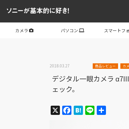
カメラ
パソコン
スマートフ
フルサイズ
APS-C
フルサイズレンズ
APS-Cレンズ
デジタル一眼カメラα
サイバーショット
ビデオカメラ
VLOGCAM
レンズ
VAIO
PC他
その他スマー
XPERIA
2018.03.27
商品レビュー
カ
デジタル一眼カメラ α7I
ェック。
X
Facebook
Hatena
Line
共
有