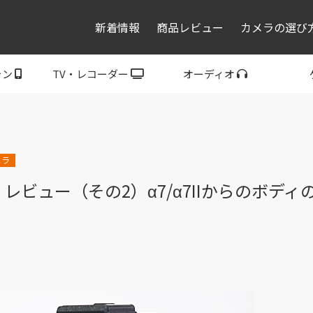
新着情報
商品レビュー
カメラの選び
ォン
TV・レコーダー
オーディオ
レコーダー・プレーヤ
トフォン
ブラビア
ウォークマン
ヘッドホン
スピーカー
P
ー
メラ
II レビュー（その2）α7/α7IIからのボ