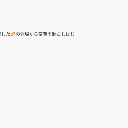
載した
α7
の登場から変革を起こしはじ