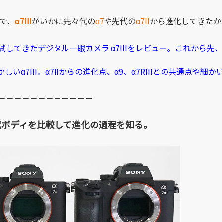
で、
α7III
がいかに先々代の
α7
や先代の
α7II
から進化してきたか
で試してきたデジタル一眼カメラ α7IIIをレビュー。これから
α7III。α7IIからの進化点、α9、α7RIIIとの共通点や
－－－－－－－－－－－－
代ボディを比較して進化の過程を知る。