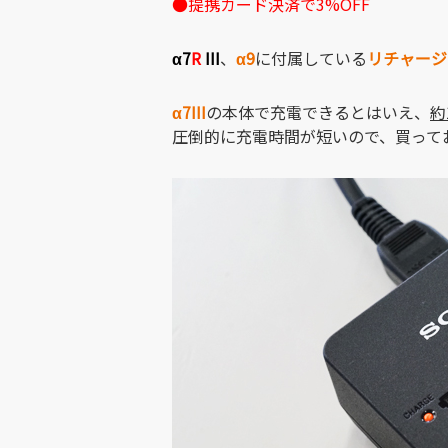
●提携カード決済で3%OFF
α7
R
III
、
α9
に付属している
リチャージ
α7III
の本体で充電できるとはいえ、
約
圧倒的に充電時間が短いので、買って