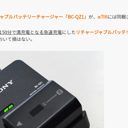
ャブルバッテリーチャージャー「BC-QZ1」
が、
α7III
には同梱
150分で満充電となる急速充電
にした
リチャージャブルバッテリ
おいて損はない。