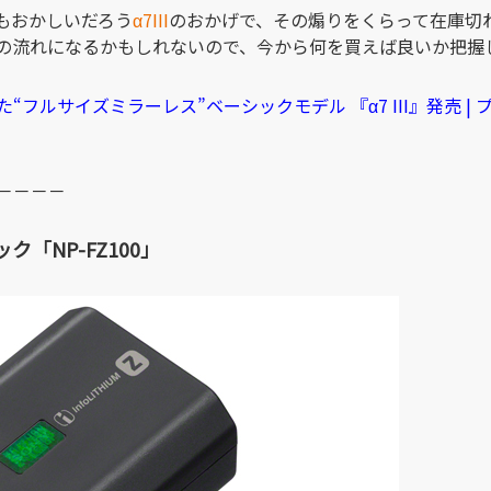
もおかしいだろう
α7III
のおかげで、その煽りをくらって在庫切
の流れになるかもしれないので、今から何を買えば良いか把握
ルサイズミラーレス”ベーシックモデル 『α7 III』発売 | プ
）
－－－－
「NP-FZ100」