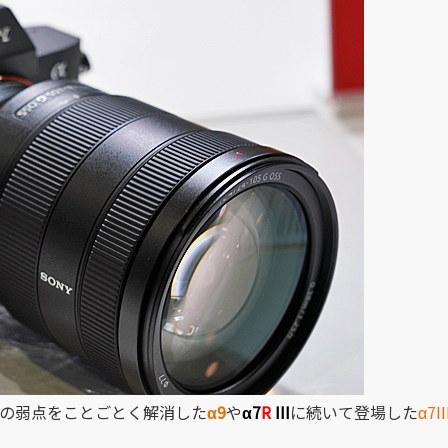
トの弱点をことごとく解消した
α9
や
α7
R
III
に続いて登場した
α7II