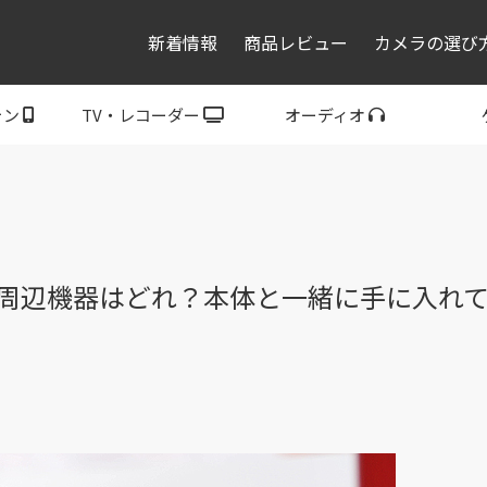
新着情報
商品レビュー
カメラの選び
ォン
TV・レコーダー
オーディオ
レコーダー・プレーヤ
トフォン
ブラビア
ウォークマン
ヘッドホン
スピーカー
P
ー
純正周辺機器はどれ？本体と一緒に手に入れ