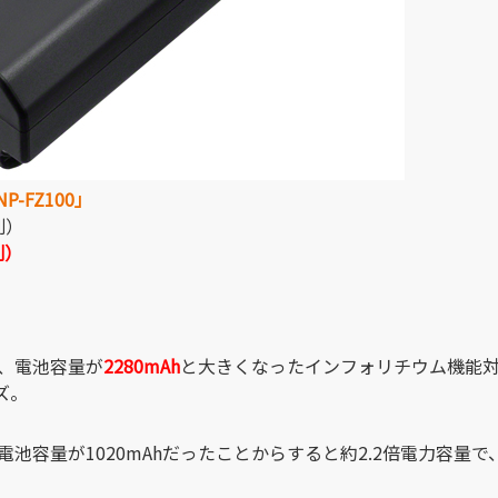
-FZ100」
別）
別）
、電池容量が
2280mAh
と大きくなったインフォリチウム機能
ズ。
電池容量が1020mAhだったことからすると約2.2倍電力容量