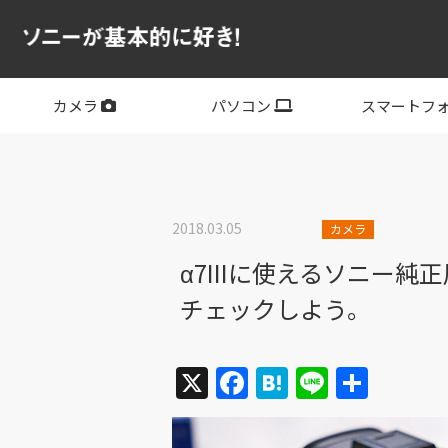
カメラ
パソコン
スマートフ
フルサイズ
APS-C
フルサイズレンズ
APS-Cレンズ
デジタル一眼カメラα
サイバーショット
ビデオカメラ
VLOGCAM
レンズ
VAIO
PC他
その他スマー
XPERIA
2018.03.05
カメラ
α7IIIに使えるソニー
チェックしよう。
X
Facebook
Hatena
Line
共
有