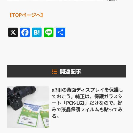
【TOPページへ】
X
Facebook
Hatena
Line
共
有
関連記事
α7IIIの背面ディスプレイを保護し
ておこう。純正は、保護ガラスシ
ート「PCK-LG1」だけなので、好
みで液晶保護フィルムも貼ってみ
る。