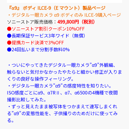
『α9』 ボディ ILCE-9（E マウント）製品ページ
・デジタル一眼カメラ α9 ボディのみ ILCE-9購入ページ
ソニーストア販売価格：
499,800円（税別）
●ソニーストア割引クーポン10%OFF
●長期保証サービス3年ワイド（無償）
●提携カード決済で3%OFF
●24回払いまで分割手数料0%
・ついにやってきたデジタル一眼カメラ”α9”外観編、
触らないと気付かなかったやたらと細かい修正が入りま
くりの良好な操作フィーリング。
・デジタル一眼カメラ”α9”の感度特性を知りたい。
ISO感度ごとにα9、α7RⅡ、α7、α6500の4機種で夜間
撮影比較してみた。
・ずっと見えたまま被写体をつかまえて連写しまくれ
る”α9”の変態性能を、子供撮りのためだけに使ってみ
る。