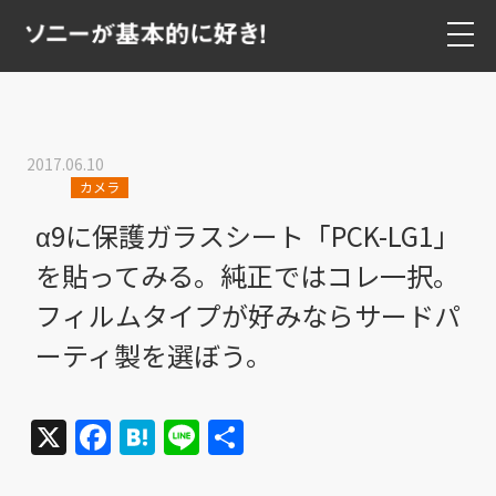
2017.06.10
カメラ
α9に保護ガラスシート「PCK-LG1」
を貼ってみる。純正ではコレ一択。
フィルムタイプが好みならサードパ
ーティ製を選ぼう。
X
Facebook
Hatena
Line
共
有