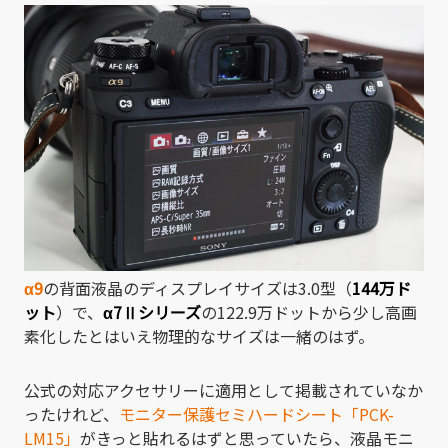
α9
の背面液晶のディスプレイサイズは3.0型（
144万ド
ット
）で、
α7Ⅱシリーズ
の122.9万ドットから少し高画
素化したとはいえ物理的なサイズは一緒のはず。
公式の対応アクセサリーに適用として掲載されていなか
ったけれど、
モニター保護セミハードシート「PCK-
LM15」
がきっと貼れるはずと思っていたら、液晶モニ