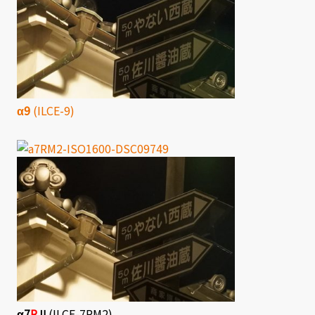
α9
(ILCE-9)
α7
R
Ⅱ
(ILCE-7RM2)