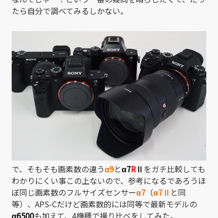
たら自分で調べてみるしかない。
で、そもそも画素数の違う
α9
と
α7
R
Ⅱ
をガチ比較しても
わかりにくい事この上ないので、参考になるであろうほ
ぼ同じ画素数のフルサイズセンサー
α7
（
α7Ⅱ
と同
等）、APS-Cだけど画素数的には同等で最新モデルの
α6500
も加えて、4機種で撮り比べをしてみた。