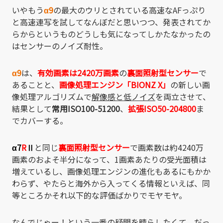
いやもう
α9
の最大のウリとされている高速なAFっぷり
と高速連写を試してなんぼだと思いつつ、発表されてか
らからというものどうしも気になってしかたなかったの
はセンサーのノイズ耐性。
α9
は、
有効画素は2420万画素
の
裏面照射型センサー
で
あることと、
画像処理エンジン「BIONZ X」
の新しい画
像処理アルゴリズムで
解像感と低ノイズ
を両立させて、
結果として
常用ISO100-51200
、
拡張ISO50-204800
ま
でカバーする。
α7
R
Ⅱ
と同じ
裏面照射型センサー
で画素数は約4240万
画素のおよそ半分になって、1画素あたりの受光面積は
増えているし、画像処理エンジンの進化もあるにもかか
わらず、やたらと海外から入ってくる情報といえば、同
等ところかそれ以下的な評価ばかりでモヤモヤ。
なんでじゃー！という一番の疑問を晴らしたくて、だっ