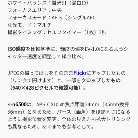
ホワイトバランス：蛍光灯（温白色）
フォーカスエリア：中央
フォーカスモード：AF-S（シングルAF）
測光モード：マルチ
撮影タイミング：セルフタイマー（1枚）2秒
ISO感度
を比較基準に、輝度の値をEV-1.0になるようシ
ャッター速度を調整して撮り比べ。
JPEGの撮って出しをそのまま
Flickr
にアップしたもの
（リンクで開けます）と、一部を
クロップしたもの
（640×428ピクセルで確認可能）
。
※
α6500
は、APS-Cのため焦点距離24mm（35mm換算
36mm）となるため、パース（画角）をほぼ同じになる
ように撮影位置を変更。全体の見え方も拡大トリミング
も異なるため、あくまでも参考として。