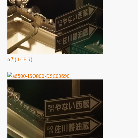
α7
(ILCE-7)