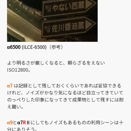
α6500
(ILCE-6500)
（参考）
より明るさが厳しくなると、頼らざるをえない
ISO12800。
α7
は記録として残しておくくらいであれば妥協できる
けれど、ノイズがかなり気になるほど目立ってきていて
のっぺりした印象になってきて成果物として残すには耐
え難い。
α9
と
α7
R
Ⅱ
にしてもノイズもあるものの利用シーンは十
分にありそう。