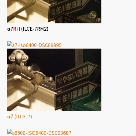
α7
R
Ⅱ
(ILCE-7RM2)
α7
(ILCE-7)