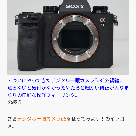
・ついにやってきたデジタル一眼カメラ”α9”外観編、
触らないと気付かなかったやたらと細かい修正が入りま
くりの良好な操作フィーリング。
の続き。
さぁ
デジタル一眼カメラ
α9
を使ってみよう！のイッコ
メ。