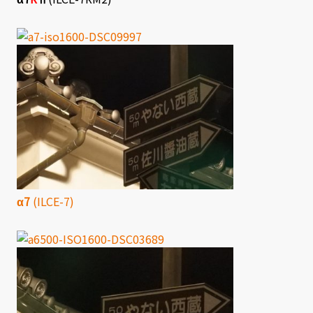
α7
(ILCE-7)