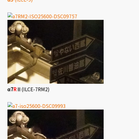
α7
R
Ⅱ
(ILCE-7RM2)