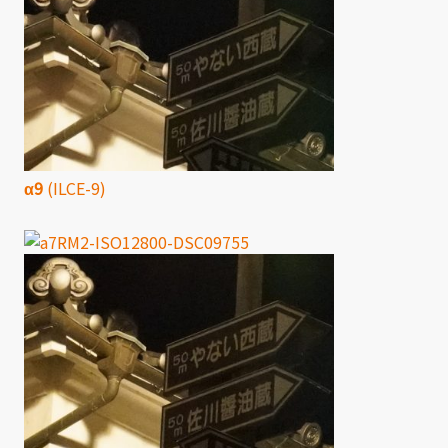
α9
(ILCE-9)