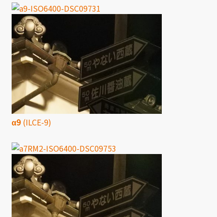
α9
(ILCE-9)