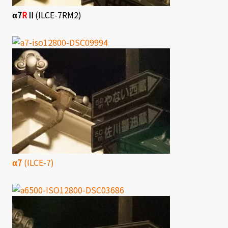
α7
R
Ⅱ
(ILCE-7RM2)
α7
(ILCE-7)