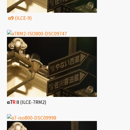
α9
(ILCE-9)
α7
R
Ⅱ
(ILCE-7RM2)