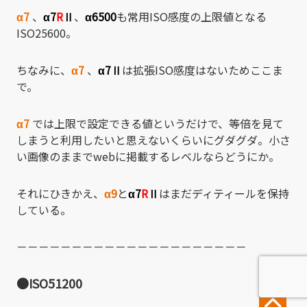
α7
、
α7
R
Ⅱ
、
α6500
も常用ISO感度の上限値となる
ISO25600。
ちなみに、
α7
、
α7Ⅱ
は拡張ISO感度はないためここま
で。
α7
では上限で設定できる値というだけで、等倍を見て
しまうと利用したいと思えないくらいにグダグダ。小さ
い画像のままでwebに掲載するレベルならどうにか。
それにひきかえ、
α9
と
α7
R
Ⅱ
はまだディティールを保持
している。
－－－－－－－－－－－－－－－－－－－－－
●ISO51200