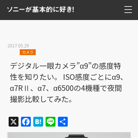
2017.05.29
カメラ
デジタル一眼カメラ”α9”の感度特
性を知りたい。 ISO感度ごとにα9、
α7RⅡ、α7、α6500の4機種で夜間
撮影比較してみた。
X
Facebook
Hatena
Line
共
有