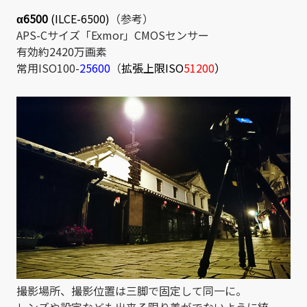
α6500
(ILCE-6500)
（参考）
APS-Cサイズ「Exmor」CMOSセンサー
有効約2420万画素
常用ISO100-
25600
（
拡張上限ISO
51200
）
撮影場所、撮影位置は三脚で固定して同一に。