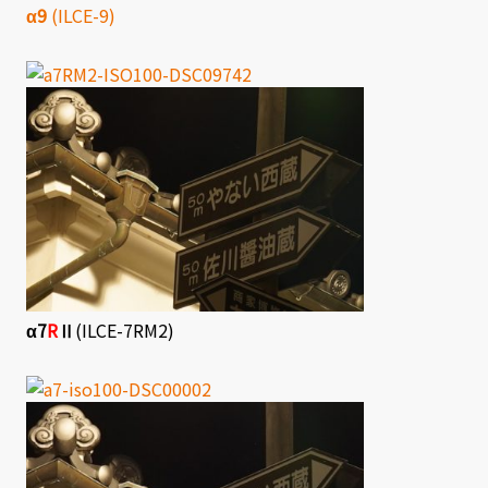
α9
(ILCE-9)
α7
R
Ⅱ
(ILCE-7RM2)