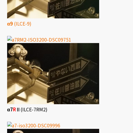
α9
(ILCE-9)
α7
R
Ⅱ
(ILCE-7RM2)