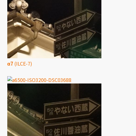
α7
(ILCE-7)