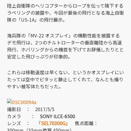
陸上自衛隊のヘリコプターからロープを伝って降下する
ラペリングの披露や、今回が最後の飛行となる海上自衛
隊の「US-1A」の飛行展示。
海兵隊の「MV-22 オスプレイ」の機動性能を披露する
デモ飛行は、2つのチルトローターの垂直離陸から高速
飛行、ホバリングからの機首を下げてお辞儀したりとと
安定した飛びっぷりが印象的。
これらは移動速度は早くない、というかオスプレイにい
たっては空中でピタッと静止してくれて、なんとも撮り
やすい被写体たちだった。
撮影日 ： 2017/5/5
カメラ ：
SONY ILCE-6500
レンズ ：
「SEL70300G」
焦点距離：
300mm（35mm換算 450mm）