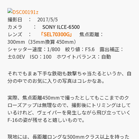
撮影日 ： 2017/5/5
カメラ ：
SONY ILCE-6500
レンズ ：
「SEL70300G」
焦点距離：
300mm（35mm換算 450mm）
シャッター速度：1/800 絞り値：F5.6 露出補正：
±0.0EV ISO：100 ホワイトバランス：自動
それでもまぁ下手な鉄砲も数撃ちゃ当たるというか、自
分の中でのお気に入りの写真はコレかなあ。
実際、焦点距離450mmで撮ったとしてもここまでのク
ローズアップは無理なので、撮影後にトリミングはして
いるけれど、ヴェイパーを発生しながら飛び立っていく
F-16の姿が残せると嬉しいもので。
現地には、長距離ロングな500mmクラス以上を持った