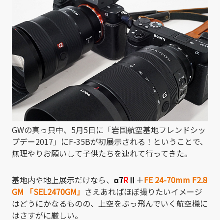
GWの真っ只中、5月5日に「岩国航空基地フレンドシッ
プデー2017」にF-35Bが初展示される！ということで、
無理やりお願いして子供たちを連れて行ってきた。
基地内や地上展示だけなら、
α7
R
Ⅱ
＋
FE 24-70mm F2.8
GM 「SEL2470GM」
さえあればほぼ撮りたいイメージ
はどうにかなるものの、上空をぶっ飛んでいく航空機に
はさすがに厳しい。