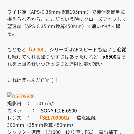
ワイド端（APS-C 35mm換算105mm）で機体を簡単に
捉えられるから、ここだという時にクローズアップして
望遠端（APS-C 35mm換算450mm）で追いかけて撮
る。
もともと
「α6000」
シリーズはAFスピードも速いし追従
し続けてくれる撮りやすさはあったけれど、
α6500
はそ
れを上回る食いつきっぷりと連射性能が凄い。
これは楽ちんだ(ﾟ∀ﾟ)！！
撮影日 ： 2017/5/5
カメラ ：
SONY ILCE-6500
レンズ ：
「SEL70300G」
焦点距離：
300mm（35mm換算 450mm）
シャッター速度：1/1000 絞り値：F6.3 露出補正：