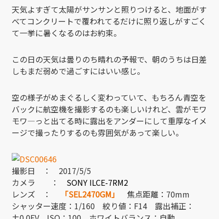
天気よすぎて太陽がサンサンと照りつけると、地面がす
べてコンクリートで覆われてるだけに照り返しがすごく
て一挙に暑くなるのはお約束。
この日の天気は曇りのち晴れの予報で、朝のうちは日差
しもまだ弱めで過ごすにはいい感じ。
空の様子がめまぐるしく変わっていて、もちろん青空を
バックに航空機を撮影するのも楽しいけれど、雲がモワ
モワ―っと出てる時に露出をアンダーにして重厚なイメ
ージで撮ったりするのも雰囲気があって楽しい。
撮影日 ： 2017/5/5
カメラ ：
SONY ILCE-7RM2
レンズ ：
「SEL2470GM」
焦点距離：70mm
シャッター速度：1/160 絞り値：F14 露出補正：
±0.0EV ISO：100 ホワイトバランス：自動