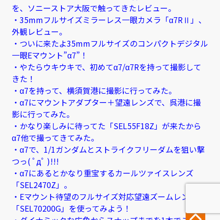
を、ソニーストア大阪で触ってきたレビュー。
・35mmフルサイズミラーレス一眼カメラ「α7RⅡ」、
外観レビュー。
・ついに来たよ35mmフルサイズのコンパクトデジタル
一眼Eマウント”α7”！
・やたらウキウキで、初めてα7/α7Rを持って撮影して
きた！
・α7を持って、横須賀港に撮影に行ってみた。
・α7にマウントアダプター＋望遠レンズで、呉港に撮
影に行ってみた。
・かなり楽しみに待ってた「SEL55F18Z」が来たから
α7他で撮ってきてみた。
・α7で、1/1ガンダムとストライクフリーダムを狙い撃
つっ( ﾟдﾟ )!!!
・α7にあるとかなり重宝するカールツァイスレンズ
「SEL2470Z」。
・Eマウント待望のフルサイズ対応望遠ズームレンズ
「SEL70200G」を使ってみよう！
・ダイナミックな広角からスナップまでを1本でこなせ