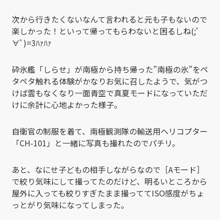
次から行きたくないなんて言われると元も子もないので
楽しかった！といって帰ってもらわないと困るしね(;ﾟ
∀ﾟ)=3ﾊｧﾊｧ
砕氷艦「しらせ」が南極から持ち帰った”南極の氷”をペ
タペタ触れる体験がかなりお気に召したようで、気がつ
けば雲もなくなり一面青空で真夏モードになっていただ
けに余計に心地よかった様子。
自衛官の制服を着て、南極観測隊の輸送用ヘリコプター
「CH-101」と一緒に写真も撮れたのでパチリ。
あと、なにせ子どもの相手しながらなので［Aモード］
で絞り気味にして撮ってたのだけど、明るいところから
屋外に入っても絞りすぎたまま撮っててISO感度がちょ
っとがり気味になってしまった。