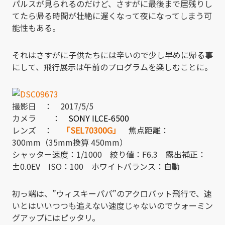
パルスが見られるのだけど、さすがに最後まで居残りし
てたら帰る時間が壮絶に遅くなって夜になってしまう可
能性もある。
それはさすがに子供たちには辛いので少し早めに帰る事
にして、飛行展示は午前のプログラムを楽しむことに。
撮影日 ： 2017/5/5
カメラ ：
SONY ILCE-6500
レンズ ：
「SEL70300G」
焦点距離：
300mm（35mm換算 450mm）
シャッター速度：1/1000 絞り値：F6.3 露出補正：
±0.0EV ISO：100 ホワイトバランス：自動
初っ端は、”ウィスキーパパ”のアクロバット飛行で、速
いとはいいつつも追えない速度じゃないのでウォーミン
グアップにはピッタリ。