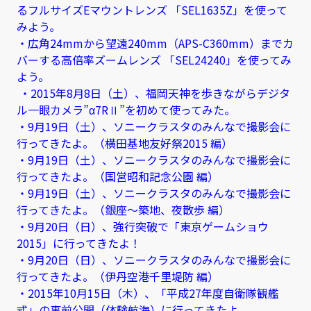
るフルサイズEマウントレンズ 「SEL1635Z」を使って
みよう。
・広角24mmから望遠240mm（APS-C360mm）までカ
バーする高倍率ズームレンズ 「SEL24240」を使ってみ
よう。
・2015年8月8日（土）、福岡天神を歩きながらデジタ
ル一眼カメラ”α7RⅡ”を初めて使ってみた。
・9月19日（土）、ソニークラスタのみんなで撮影会に
行ってきたよ。（横田基地友好祭2015 編）
・9月19日（土）、ソニークラスタのみんなで撮影会に
行ってきたよ。（国営昭和記念公園 編）
・9月19日（土）、ソニークラスタのみんなで撮影会に
行ってきたよ。（銀座～築地、夜散歩 編）
・9月20日（日）、強行突破で「東京ゲームショウ
2015」に行ってきたよ！
・9月20日（日）、ソニークラスタのみんなで撮影会に
行ってきたよ。（伊丹空港千里堤防 編）
・2015年10月15日（木）、「平成27年度自衛隊観艦
式」の事前公開（体験航海）に行ってきたよ。