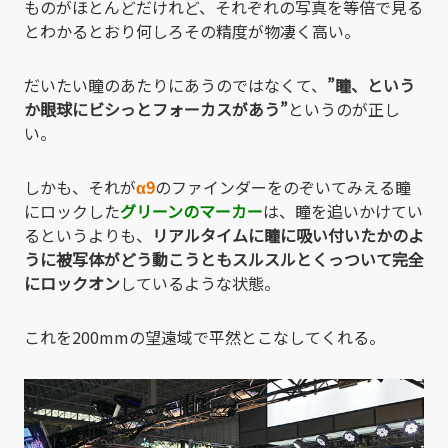
ものがほとんどだけれど、それぞれの写真を等倍で見る
とわかるとおり何しろその精度が物凄く高い。
だいたい瞳のあたりにあうのではなくて、
”瞳、という
か眼球にビシっとフォーカスがあう”
というのが正し
い。
しかも、それが
α9
のファインダーをのぞいてみえる瞳
にロックした
グリーンのマーカー
は、瞳を追いかけてい
るというよりも、
リアルタイムに瞳に吸い付いたかのよ
うに被写体がどう動こうともスルスルとくっついて完全
にロックオン
しているような状態。
これを200mmの望遠域で平然とこなしてくれる。