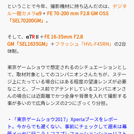
ということで今年、撮影機材に持ち込んだのは、
デジタ
ル一眼カメラ
α9
+
FE 70-200 mm F2.8 GM OSS
「SEL70200GM」
。
そして、
α7
R
Ⅱ
＋
FE 16-35mm F2.8
GM「SEL1635GM」
＋
フラッシュ「HVL-F45RM」
の2台
体制。
東京ゲームショウで想定されるのシチュエーションとし
て、取材対象としてのコンパニオンさんたちが、ステー
ジ上にたっている場合にはある程度の望遠レンズが必要
なことと、ブース前でアテンドしているコンパニオンさ
んの場合には近距離でかつ全身や背景を入れて撮影する
事が多いので広角レンズの2つにざっくり分担。
・「東京ゲームショウ2017」Xperiaブースをレポー
ト。今からでも遅くない、事前にチェックして週末は幕
張メッセに行こう！コスプレファッションショーリスト