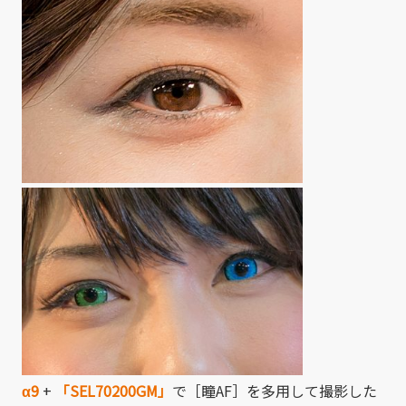
α9
+
「SEL70200GM」
で［瞳AF］を多用して撮影した