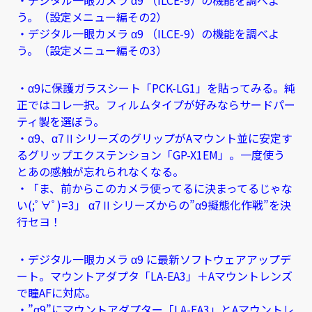
う。（設定メニュー編その2）
・デジタル一眼カメラ α9 （ILCE-9）の機能を調べよ
う。（設定メニュー編その3）
・α9に保護ガラスシート「PCK-LG1」を貼ってみる。純
正ではコレ一択。フィルムタイプが好みならサードパー
ティ製を選ぼう。
・α9、α7ⅡシリーズのグリップがAマウント並に安定す
るグリップエクステンション「GP-X1EM」。一度使う
とあの感触が忘れられなくなる。
・「ま、前からこのカメラ使ってるに決まってるじゃな
い(;ﾟ∀ﾟ)=3」 α7Ⅱシリーズからの”α9擬態化作戦”を決
行セヨ！
・デジタル一眼カメラ α9 に最新ソフトウェアアップデ
ート。マウントアダプタ「LA-EA3」＋Aマウントレンズ
で瞳AFに対応。
・”α9”にマウントアダプター「LA-EA3」とAマウントレ