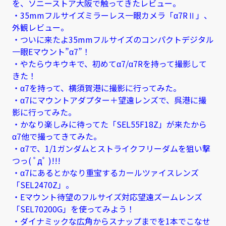
を、ソニーストア大阪で触ってきたレビュー。
・35mmフルサイズミラーレス一眼カメラ「α7RⅡ」、
外観レビュー。
・ついに来たよ35mmフルサイズのコンパクトデジタル
一眼Eマウント”α7”！
・やたらウキウキで、初めてα7/α7Rを持って撮影して
きた！
・α7を持って、横須賀港に撮影に行ってみた。
・α7にマウントアダプター＋望遠レンズで、呉港に撮
影に行ってみた。
・かなり楽しみに待ってた「SEL55F18Z」が来たから
α7他で撮ってきてみた。
・α7で、1/1ガンダムとストライクフリーダムを狙い撃
つっ( ﾟдﾟ )!!!
・α7にあるとかなり重宝するカールツァイスレンズ
「SEL2470Z」。
・Eマウント待望のフルサイズ対応望遠ズームレンズ
「SEL70200G」を使ってみよう！
・ダイナミックな広角からスナップまでを1本でこなせ