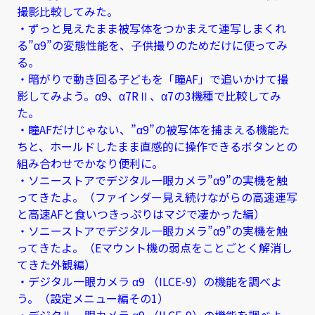
撮影比較してみた。
・ずっと見えたまま被写体をつかまえて連写しまくれ
る”α9”の変態性能を、子供撮りのためだけに使ってみ
る。
・暗がりで動き回る子どもを「瞳AF」で追いかけて撮
影してみよう。α9、α7RⅡ、α7の3機種で比較してみ
た。
・瞳AFだけじゃない、”α9”の被写体を捕まえる機能た
ちと、ホールドしたまま直感的に操作できるボタンとの
組み合わせでかなり便利に。
・ソニーストアでデジタル一眼カメラ”α9”の実機を触
ってきたよ。（ファインダー見え続けながらの高速連写
と高速AFと食いつきっぷりはマジで凄かった編）
・ソニーストアでデジタル一眼カメラ”α9”の実機を触
ってきたよ。（Eマウント機の弱点をことごとく解消し
てきた外観編）
・デジタル一眼カメラ α9 （ILCE-9）の機能を調べよ
う。（設定メニュー編その1）
・デジタル一眼カメラ α9 （ILCE-9）の機能を調べよ