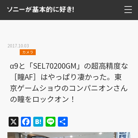
2017.10.03
カメラ
α9と「SEL70200GM」の超高精度な
［瞳AF］はやっぱり凄かった。東
京ゲームショウのコンパニオンさん
の瞳をロックオン！
X
Facebook
Hatena
Line
共
有