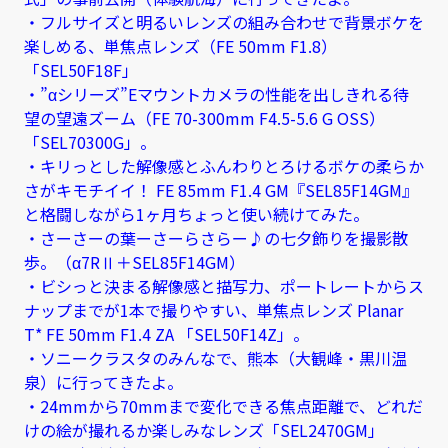
・フルサイズと明るいレンズの組み合わせで背景ボケを
楽しめる、単焦点レンズ（FE 50mm F1.8）
「SEL50F18F」
・”αシリーズ”Eマウントカメラの性能を出しきれる待
望の望遠ズーム（FE 70-300mm F4.5-5.6 G OSS）
「SEL70300G」。
・キリっとした解像感とふんわりとろけるボケの柔らか
さがキモチイイ！ FE 85mm F1.4 GM『SEL85F14GM』
と格闘しながら1ヶ月ちょっと使い続けてみた。
・さーさーの葉ーさーらさらー♪の七夕飾りを撮影散
歩。（α7RⅡ＋SEL85F14GM）
・ビシっと決まる解像感と描写力、ポートレートからス
ナップまでが1本で撮りやすい、単焦点レンズ Planar
T* FE 50mm F1.4 ZA 「SEL50F14Z」。
・ソニークラスタのみんなで、熊本（大観峰・黒川温
泉）に行ってきたよ。
・24mmから70mmまで変化できる焦点距離で、どれだ
けの絵が撮れるか楽しみなレンズ「SEL2470GM」