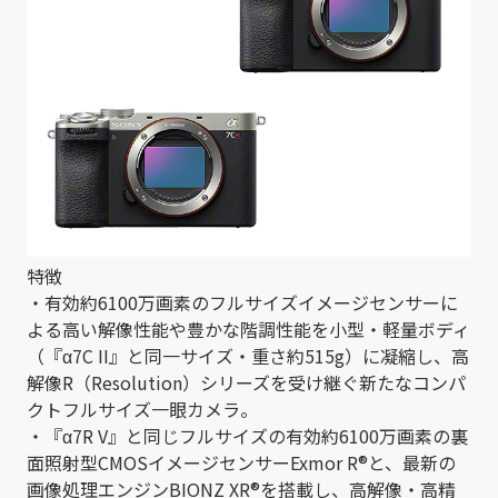
特徴
・有効約6100万画素のフルサイズイメージセンサーに
よる高い解像性能や豊かな階調性能を小型・軽量ボディ
（『α7C II』と同一サイズ・重さ約515g）に凝縮し、高
解像R（Resolution）シリーズを受け継ぐ新たなコンパ
クトフルサイズ一眼カメラ。
・『α7R V』と同じフルサイズの有効約6100万画素の裏
面照射型CMOSイメージセンサーExmor R®と、最新の
画像処理エンジンBIONZ XR®を搭載し、高解像・高精