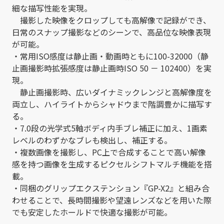
細な描写性能を実現。
撮影した映像をクロップしても高解像で記録ができ、
日常のスナップ撮影などのシーンで、高品位な映像表現
が可能。
・常用ISO感度は静止画・動画時ともに100-32000（静
止画撮影時拡張感度は静止画時ISO 50 － 102400）を実
現。
静止画撮影時、広いダイナミックレンジと高解像度を
両立し、ハイライトからシャドウまで階調豊かに描写す
る。
・7.0段の光学式5軸ボディ内手ブレ補正に加え、1画素
レベルのわずかなブレも検出し、補正する。
・複数画像を撮影し、PC上で合成することで高い解像
感を持つ画像を生成するピクセルシフトマルチ機能を搭
載。
・同梱のグリップエクステンション『GP-X2』と組み合
わせることで、長時間撮影や望遠レンズなどを用いた際
でも安定したホールドで快適な撮影が可能。