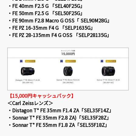
・FE 40mm F2.5 G 「SEL40F25G」
・FE 50mm F2.5 G 「SEL50F25G」
・FE 90mm F2.8 Macro G OSS「 SEL90M28G」
・FE PZ 16-35mm F4 G 「SELP1635G」
・FE PZ 28-135mm F4 G OSS 「SELP28135G」
【15,000円キャッシュバック】
＜Carl Zeissレンズ＞
・Distagon T* FE 35mm F1.4 ZA「SEL35F14Z」
・Sonnar T* FE 35mm F2.8 ZA)「SEL35F28Z」
・Sonnar T* FE 55mm F1.8 ZA「SEL55F18Z」