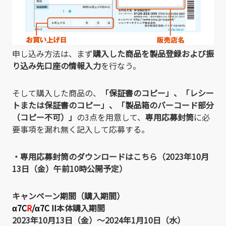
申し込み方法は、まず
購入した商品を製品登録および振
り込み先口座の情報入力
を行なう。
そして購入した商品の、
「保証書のコピー」、「レシー
トまたは保証書のコピー」、「製品箱のバーコード部分
（コピー不可）」
の3点を用意して、
専用応募封筒
に必
要事項を漏れ無く記入して応募する。
・専用応募封筒のダウンロードはこちら（2023年10月
13日（金）午前10時公開予定）
キャンペーン期間（購入期間）
α7C
R
/
α7C II
本体購入期間
2023年10月13日（金）～2024年1月10日（水）