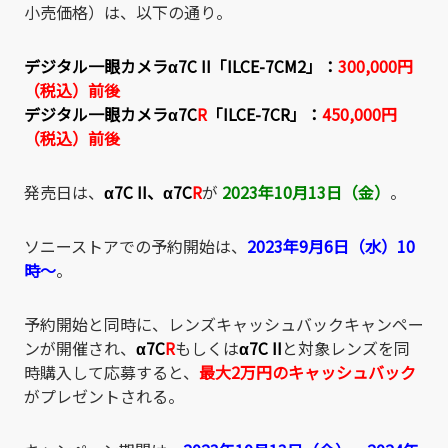
小売価格）は、以下の通り。
デジタル一眼カメラα7C II「ILCE-7CM2」
：
300,000円
（税込）前後
デジタル一眼カメラα7C
R
「ILCE-7CR」
：
450,000円
（税込）前後
発売日は、
α7C II
、
α7C
R
が
2023年10月13日（金）
。
ソニーストアでの予約開始は、
2023年9月6日（水）10
時～
。
予約開始と同時に、レンズキャッシュバックキャンペー
ンが開催され、
α7C
R
もしくは
α7C II
と対象レンズを同
時購入して応募すると、
最大2万円のキャッシュバック
がプレゼントされる。