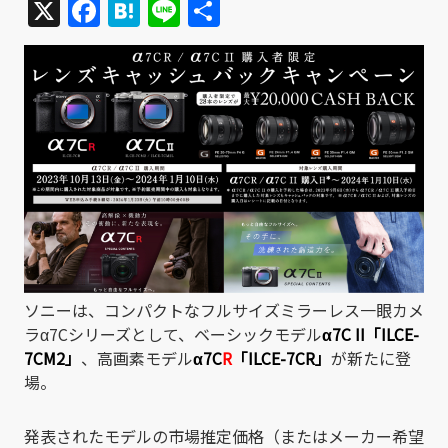
X
Facebook
Hatena
Line
共
有
ソニーは、コンパクトなフルサイズミラーレス一眼カメ
ラα7Cシリーズとして、ベーシックモデル
α7C II「ILCE-
7CM2」
、高画素モデル
α7C
R
「ILCE-7CR」
が新たに登
場。
発表されたモデルの市場推定価格（またはメーカー希望