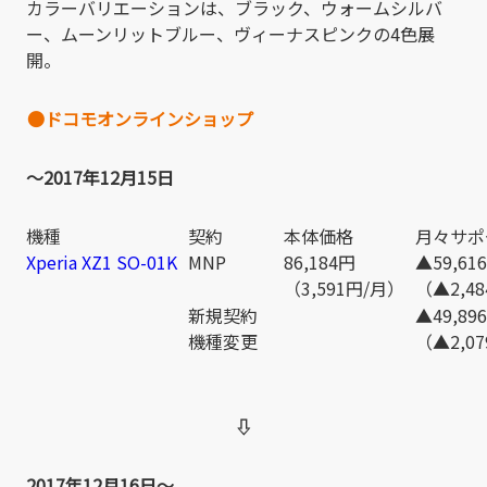
カラーバリエーションは、ブラック、ウォームシルバ
ー、ムーンリットブルー、ヴィーナスピンクの4色展
開。
●ドコモオンラインショップ
～2017年12月15日
機種
契約
本体価格
月々サポ
Xperia XZ1 SO-01K
MNP
86,184円
▲59,61
（3,591円/月）
（▲2,4
新規契約
▲49,89
機種変更
（▲2,0
⇩
2017年12月16日～