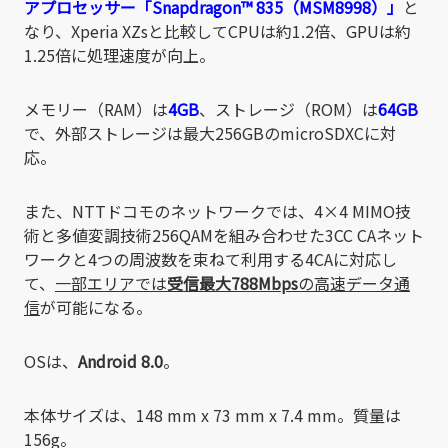
アプロセッサー「Snapdragon™ 835（MSM8998）」
と
なり、Xperia XZsと比較してCPUは約1.2倍、GPUは約
1.25倍に処理速度が向上。
メモリー（RAM）は
4GB
、ストレージ（ROM）は
64GB
で、外部ストレージは最大256GBのmicroSDXCに対
応。
また、NTTドコモのネットワークでは、4×4 MIMO技
術と多値変調技術256QAMを組み合わせた3CC CAネット
ワークと4つの周波数を束ねて利用する4CAに対応し
て、
一部エリアでは
受信最大788Mbps
の高速データ通
信
が可能になる。
OSは、
Android 8.0
。
本体サイズは、148 mm x 73 mm x 7.4 mm。質量は
156g。