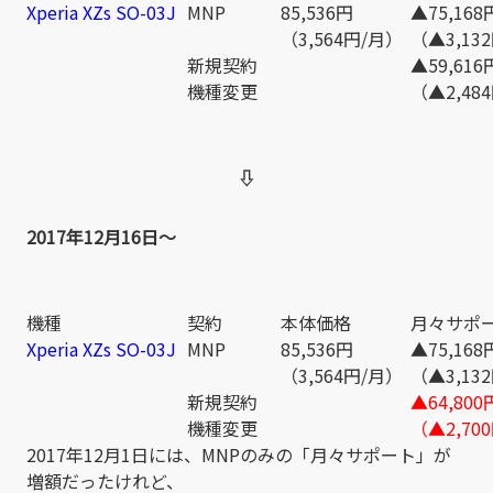
Xperia XZs SO-03J
MNP
85,536円
▲75,168
（3,564円/月）
（▲3,13
新規契約
▲59,616
機種変更
（▲2,48
⇩
2017年12月16日～
機種
契約
本体価格
月々サポ
Xperia XZs SO-03J
MNP
85,536円
▲75,168
（3,564円/月）
（▲3,13
新規契約
▲64,800
機種変更
（▲2,70
2017年12月1日には、MNPのみの「月々サポート」が
増額だったけれど、