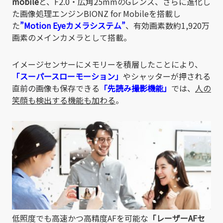
mobile
と、F2.0・広角25mmのGレンズ、さらに進化し
た画像処理エンジンBIONZ for Mobileを搭載し
た
”Motion Eyeカメラシステム”
、有効画素数約1,920万
画素のメインカメラとして搭載。
イメージセンサーにメモリーを積層したことにより、
「スーパースローモーション」
やシャッターが押される
直前の画像も保存できる
「先読み撮影機能」
では、
人の
笑顔も検出する機能も加わる
。
低照度でも高速かつ高精度AFを可能な
「レーザーAFセ