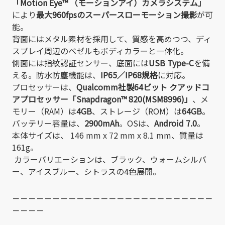
「Motion Eye™ （モーションアイ）カメラシステム」
により
最大960fpsのスーパースローモーション撮影
が可
能。
背面にはメタル素材を採用して、質感を高めつつ、ディ
スプレイ周辺のベゼルもボディカラーと一体化。
側面には指紋認証センサー、底面には
USB Type-C
を備
える。防水防塵機能は、
IP65／IP68規格
に対応。
プロセッサーは、
Qualcomm社製64ビット クアッドコ
アプロセッサー「Snapdragon™ 820(MSM8996)」
、メ
モリー（RAM）は
4GB
、ストレージ（ROM）は
64GB
。
バッテリー容量は、
2900mAh
。OSは、
Android 7.0
。
本体サイズは、 146 mm x 72 mm x 8.1 mm、質量は
161g。
カラーバリエーションは、ブラック、ウォームシルバ
ー、アイスブルー、シトラスの4色展開。
－－－－－－－－－－－－－－－－－－－－－－－－－
－－－－