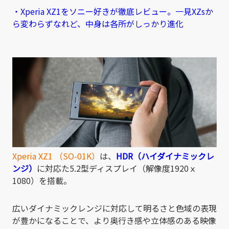
・Xperia XZ1をソニー好きが徹底レビュー。一見XZsか
ら変わらずなれど、中身は各所がしっかり進化
Xperia XZ1 （SO-01K）
は、
HDR（ハイダイナミックレ
ンジ）
に対応た5.2型ディスプレイ（解像度1920ｘ
1080）を搭載。
広いダイナミックレンジに対応して明るさと色域の表現
が豊かになることで、より奥行き感や立体感のある映像