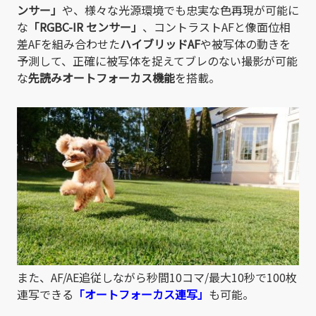
ンサー」
や、様々な光源環境でも忠実な色再現が可能に
な
「RGBC-IR センサー」
、コントラストAFと像面位相
差AFを組み合わせた
ハイブリッドAF
や被写体の動きを
予測して、正確に被写体を捉えてブレのない撮影が可能
な
先読みオートフォーカス機能
を搭載。
また、AF/AE追従しながら秒間10コマ/最大10秒で100枚
連写できる
「オートフォーカス連写」
も可能。