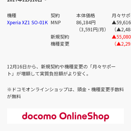
機種
契約
本体価格
月々サポ
Xperia XZ1 SO-01K
MNP
86,184円
▲59,61
（3,591円/月）
（▲2,4
新規契約
▲55,08
機種変更
（▲2,2
12月16日から、新規契約や機種変更の「月々サポー
ト」が増額して実質負担額がより安く。
※ドコモオンラインショップは、頭金・機種変更手数料
が無料