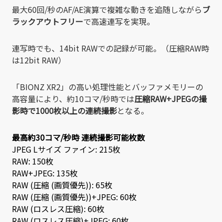
最大60回/秒のAF/AE演算で複雑な動きを追随しながら
ブ
ラックアウトフリー
で高速連写を実現。
連写時でも、14bit RAWでの記録が可能。（圧縮RAW時
は12bit RAW）
「BIONZ XR2」の高い処理性能とバッファメモリーの
高容量により、約10コマ/秒時では
圧縮RAW+JPEGの撮
影時で1000枚以上の連続撮影
となる。
最高約30コマ/秒時 連続撮影可能枚数
JPEG Lサイズ ファイン: 215枚
RAW: 150枚
RAW+JPEG: 135枚
RAW (圧縮 (画質優先)): 65枚
RAW (圧縮 (画質優先))+JPEG: 60枚
RAW (ロスレス圧縮): 60枚
RAW (ロスレス圧縮)+JPEG: 60枚