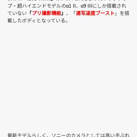
プ・超ハイエンドモデルの
α1 II
、
α9 III
にしか搭載され
ていない
「
プリ撮影機能
」
、「
連写速度ブースト
」を搭
載したボディとなっている。
最新モデルらしく、ソニーのカメラとしては高い手ぶれ