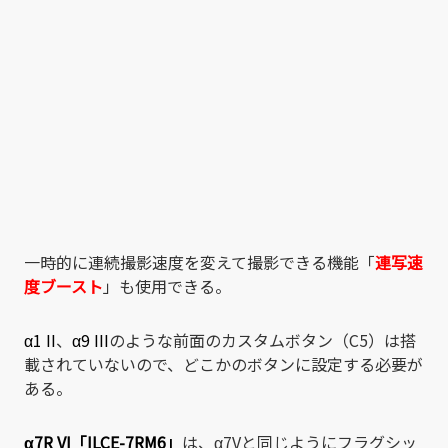
一時的に連続撮影速度を変えて撮影できる機能「
連写速
度ブースト
」も使用できる。
α1 II
、
α9 III
のような前面のカスタムボタン（C5）は搭
載されていないので、どこかのボタンに設定する必要が
ある。
α7R VI「ILCE-7RM6」
は、α7Vと同じようにフラグシッ