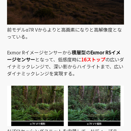
前モデルα7R Vからよりと高画素になりと高解像度とな
っている。
Exmor Rイメージセンサーから
積層型の
Exmor RSイメ
ージセンサー
となって、低感度時に
16ストップ
の広いダ
イナミックレンジで、深い影からハイライトまで、広い
ダイナミックレンジを実現する。
AIプロセッシングユニットを内蔵して、AIディープラー