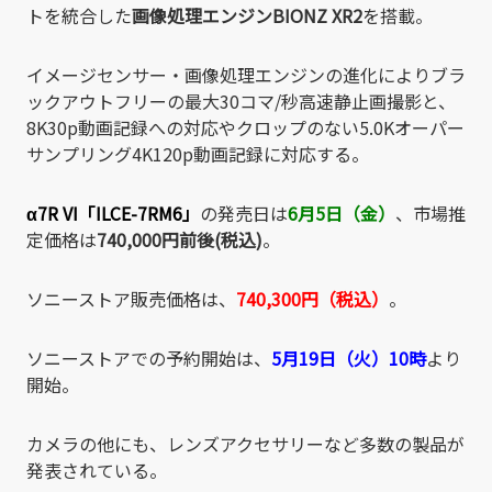
トを統合した
画像処理エンジンBIONZ XR2
を搭載。
イメージセンサー・画像処理エンジンの進化によりブラ
ックアウトフリーの最大30コマ/秒高速静止画撮影と、
8K30p動画記録への対応やクロップのない5.0Kオーパー
サンプリング4K120p動画記録に対応する。
α7R VI「ILCE-7RM6」
の発売日は
6月5日（金）
、市場推
定価格は
740,000円前後(税込)
。
ソニーストア販売価格は、
740,300円（税込）
。
ソニーストアでの予約開始は、
5月19日（火）10時
より
開始。
カメラの他にも、レンズアクセサリーなど多数の製品が
発表されている。