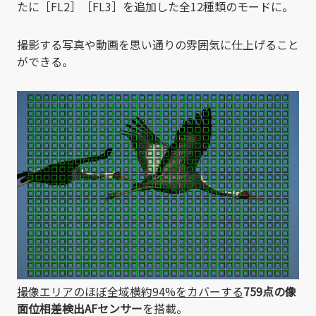
たに［FL2］［FL3］を追加した全12種類のモードに。
撮影する写真や動画を思い通りの雰囲気に仕上げること
ができる。
撮像エリアのほぼ全域横約94%をカバーする
759点の像
面位相差検出AFセンサー
を搭載。