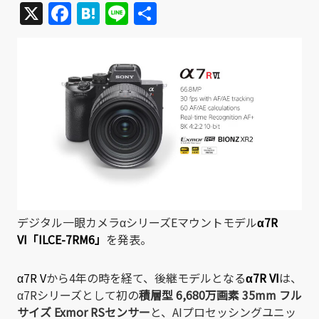
X
Facebook
Hatena
Line
共
有
デジタル一眼カメラαシリーズEマウントモデル
α7R
VI「ILCE-7RM6」
を発表。
α7R V
から4年の時を経て、後継モデルとなる
α7R VI
は、
α7Rシリーズとして初の
積層型 6
,680万画素 35mm フル
サイズ Exmor RSセンサー
と、AIプロセッシングユニッ