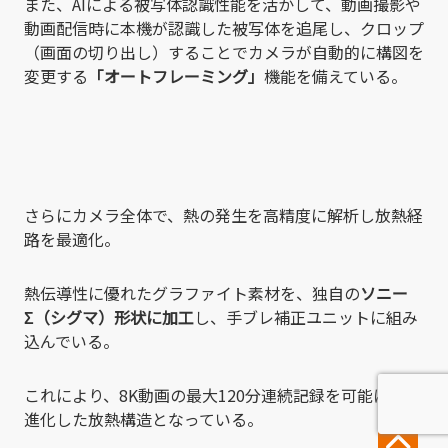
また、AIによる被写体認識性能を活かして、動画撮影や
動画配信時に本機が認識した被写体を追尾し、クロップ
（画面の切り出し）することでカメラが自動的に構図を
変更する
「オートフレーミング」
機能を備えている。
さらにカメラ全体で、熱の発生を高精度に解析し放熱経
路を最適化。
熱伝導性に優れたグラファイト素材を、独自の
ソニー
Σ（シグマ）形状に加工
し、手ブレ補正ユニットに組み
込んでいる。
これにより、8K動画の最大120分連続記録を可能にする
進化した放熱構造となっている。