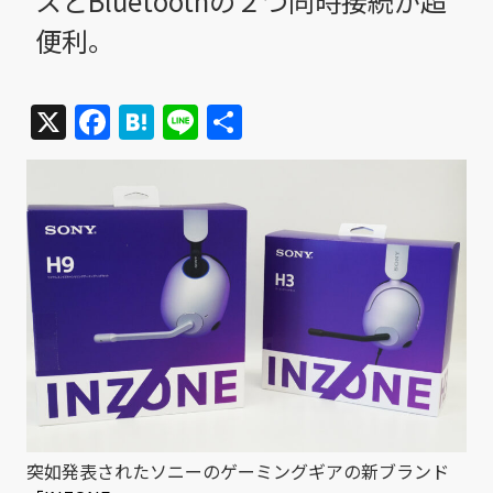
スとBluetoothの２つ同時接続が超
便利。
X
Facebook
Hatena
Line
共
有
突如発表されたソニーのゲーミングギアの新ブランド