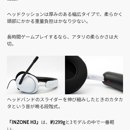
ヘッドクッションは厚みのある幅広タイプで、柔らかく
頭部にかかる重量負担はかなり少ない。
長時間ゲームプレイするなら、アタリの柔らかさは大
切。
ヘッドバンドのスライダーを伸び縮みしたときのカタカ
タという音が鳴る段階式。
「INZONE H3」
は、
約299g
と3モデルの中で一番軽
い。