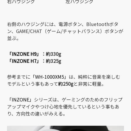
右ハウジング
左ハウジング
右側のハウジングには、電源ボタン、Bluetoothボタ
ン、
GAME
/
CHAT
（
ゲーム/チャットバランス
）ボタンが
並ぶ。
「INZONE H9」
：約330g
「INZONE H7」
：約325g
参考までに
「WH-1000XM5」
は、純粋に音楽を楽しむ
モデルという事もあって
約250g
と非常に軽量。
「INZONE」
シリーズは、ゲーミングのためのフリップ
アップマイクやつけ心地を優先しているという事もあ
り、方向性の違いがみえる。