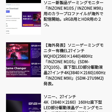
ソニー新製品ゲーミングモニター
「INZONE M10S / INZONE M9II」
用のカラープロファイルが海外で
配信開始。sRGB用とHDR用の２
つ。
【海外発表】ソニーゲーミングモ
ニター有機EL27インチ
WQHD(2560×1440)480Hz
「INZONE M10S」(SDM-
27Q10S)、直下型LED部分駆動液
晶27インチ4K(3840×2160)160Hz
「INZONE M9II」(SDM-27U9M2)
発表。
ソニー、27インチ
4K（3840×2160）160Hz直下型
LED部分駆動液晶ゲーミングモニ