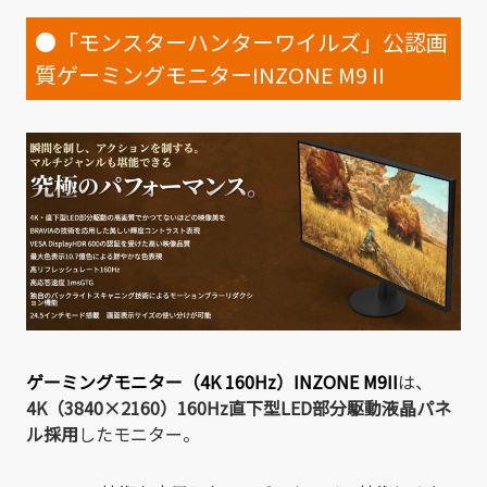
●「モンスターハンターワイルズ」公認画
質ゲーミングモニターINZONE M9 II
ゲーミングモニター（4K 160Hz）INZONE M9II
は、
4K（3840×2160）160Hz直下型LED部分駆動液晶パネ
ル採用
したモニター。