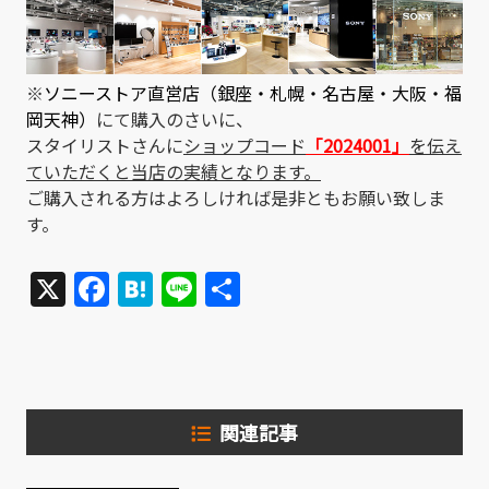
※
ソニーストア直営店（銀座・札幌・名古屋・大阪・福
岡天神）
にて購入のさいに、
スタイリストさんに
ショップコード
「2024001」
を伝え
ていただくと当店の実績となります。
ご購入される方はよろしければ是非ともお願い致しま
す。
X
Facebook
Hatena
Line
共
有
関連記事