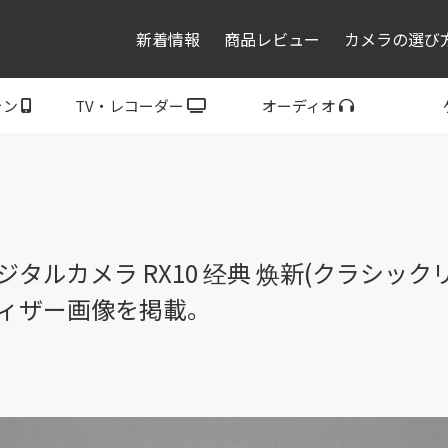
新着情報
商品レビュー
カメラの選び
ォン
TV・レコーダー
オーディオ
レコーダー・プレーヤ
トフォン
ブラビア
ウォークマン
ヘッドホン
スピーカー
P
ー
タルカメラ RX10 经典 焕新(クラシック
ィザー画像を掲載。