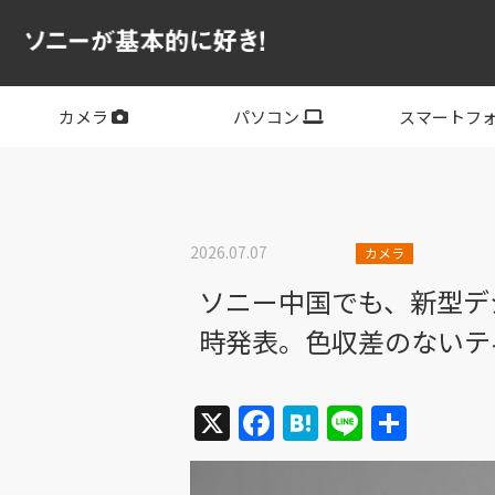
カメラ
パソコン
スマートフ
フルサイズ
APS-C
フルサイズレンズ
APS-Cレンズ
デジタル一眼カメラα
サイバーショット
ビデオカメラ
VLOGCAM
レンズ
VAIO
PC他
その他スマー
XPERIA
2026.07.07
カメラ
ソニー中国でも、新型デジ
時発表。色収差のないテ
X
Facebook
Hatena
Line
共
有