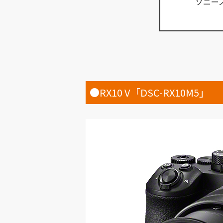
ソニー
●RX10 V「DSC-RX10M5」