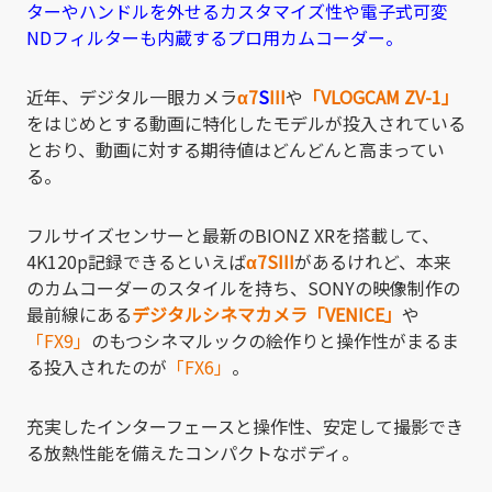
ターやハンドルを外せるカスタマイズ性や電子式可変
NDフィルターも内蔵するプロ用カムコーダー。
近年、デジタル一眼カメラ
α7
S
III
や
「VLOGCAM ZV-1」
をはじめとする動画に特化したモデルが投入されている
とおり、動画に対する期待値はどんどんと高まってい
る。
フルサイズセンサーと最新のBIONZ XRを搭載して、
4K120p記録できるといえば
α7SIII
があるけれど、本来
のカムコーダーのスタイルを持ち、SONYの映像制作の
最前線にある
デジタルシネマカメラ「VENICE」
や
「FX9」
のもつシネマルックの絵作りと操作性がまるま
る投入されたのが
「FX6」
。
充実したインターフェースと操作性、安定して撮影でき
る放熱性能を備えたコンパクトなボディ。