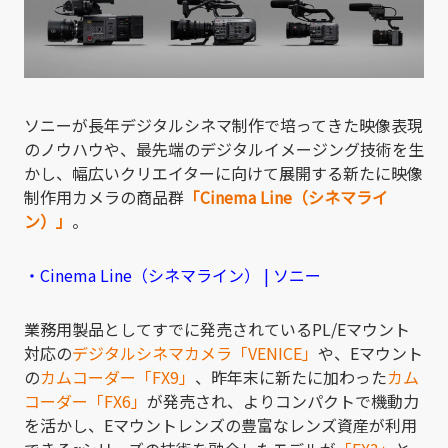
ソニーが長年デジタルシネマ制作で培ってきた映像表現
のノウハウや、最先端のデジタルイメージング技術を生
かし、幅広いクリエイターに向けて展開する新たに映像
制作用カメラの商品群
「Ci
nema Line（シネマライ
ン）」
。
・Ci
nema Line（シネマライン） | ソニー
業務用製品としてすでに発売されているPL/Eマウント
対応の
デジタルシネマカメラ「VENICE」
や、Eマウント
の
カムコーダー「FX9」
、昨年末に新たに加わった
カム
コーダー「FX6」
が発売され、よりコンパクトで機動力
を活かし、Eマウントレンズの豊富なレンズ資産が利用