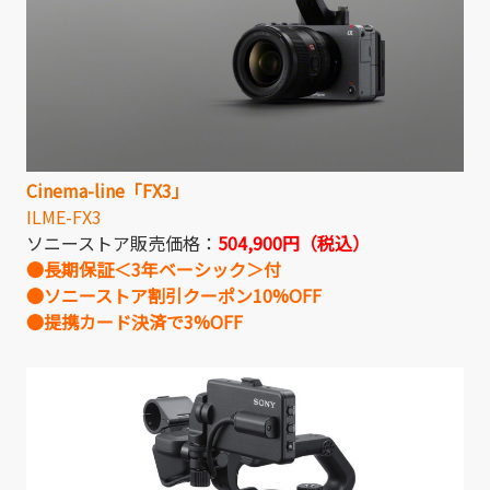
Cinema-line「FX3」
ILME-FX3
ソニーストア販売価格：
504,900円（税込）
●長期保証＜3年ベーシック＞付
●ソニーストア割引クーポン10%OFF
●提携カード決済で3%OFF