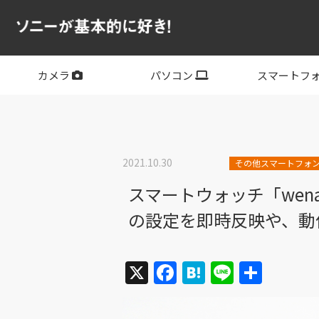
カメラ
パソコン
スマートフ
フルサイズ
APS-C
フルサイズレンズ
APS-Cレンズ
デジタル一眼カメラα
サイバーショット
ビデオカメラ
VLOGCAM
レンズ
VAIO
PC他
その他スマー
XPERIA
2021.10.30
その他スマートフォ
スマートウォッチ「wena
の設定を即時反映や、動
X
Facebook
Hatena
Line
共
有