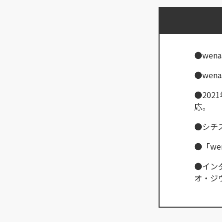
●wen
●wen
●202
応。
●シチズ
●「w
●イン
オ・ジ