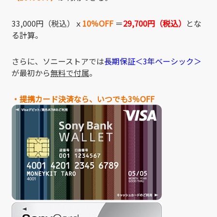
33,000円（税込）
ｘ
10％OFF
＝
29,700円（税込）
とな
る計算。
さらに、ソニーストアでは
長期保証＜3年ベーシック＞
が最初から
無料で付属
。
・提携カード決済なら、いつでも3％OFF