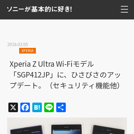
2016.02.05
XPERIA
Xperia Z Ultra Wi-Fiモデル
「SGP412JP」に、ひさびさのアッ
プデート。（セキュリティ機能他）
X
Facebook
Hatena
Line
共
有