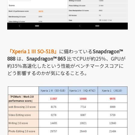
「Xperia 1 III SO-51B」
に備わっている
Snapdragon™
888
は、
Snapdragon™ 86
5
比でCPUが約25％、GPUが
約35％高速化したという性能がベンチマークスコアに
どう影響するのかが気になることろ。