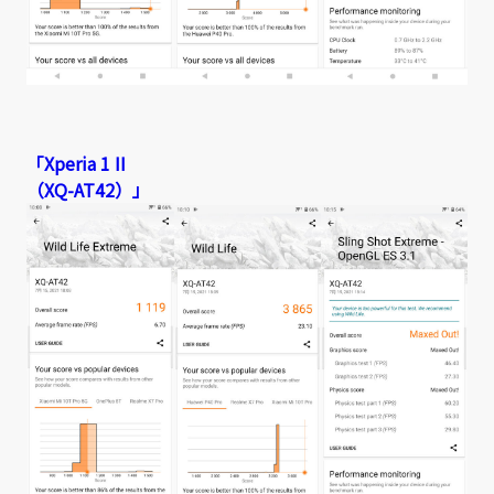
「Xperia 1 II
（XQ-AT42）」