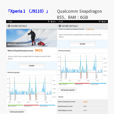
「Xperia 1 （J9110）」
Qualcomm Snapdragon
855、RAM：6GB