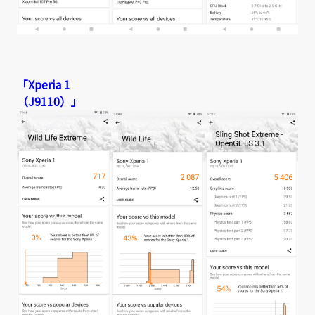
「Xperia 1
（J9110）」