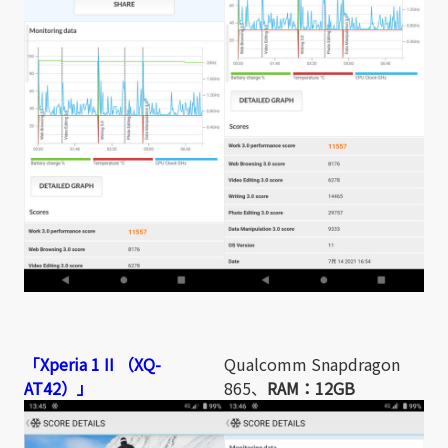
「Xperia 1 II （XQ-
Qualcomm Snapdragon
AT42）」
865、
RAM：12GB