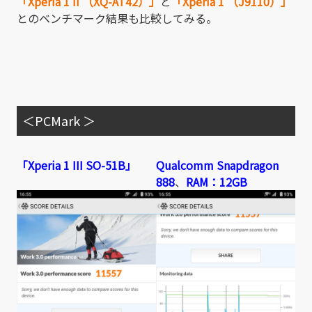
「Xperia 1 II （XQ-AT42）」
と
「Xperia 1 （J9110）」
とのベンチマーク結果も比較してみる。
＜PCMark ＞
「Xperia 1 III SO-51B」
Qualcomm Snapdragon
888
、
RAM：12GB