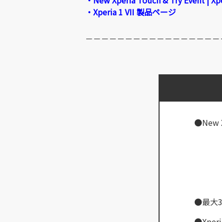
・New Xperia Touch & Try Event
・Xperia 1 VII 製品ページ
－－－－－－－－－－－－－－－－－
●New X
●最大
●Xpe