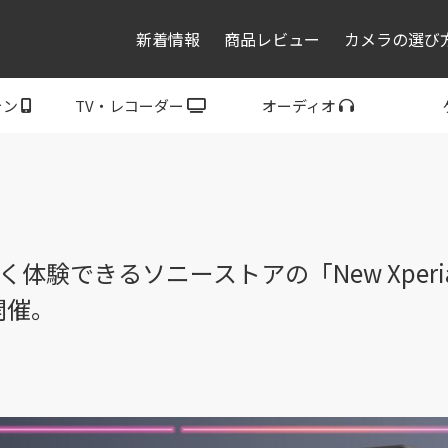
新着情報
商品レビュー
カメラの選び
ォン
TV・レコーダー
オーディオ
レコーダー・プレーヤ
トフォン
ブラビア
ウォークマン
ヘッドホン
スピーカー
P
ー
ち早く体験できるソニーストアの「New Xperia To
り開催。