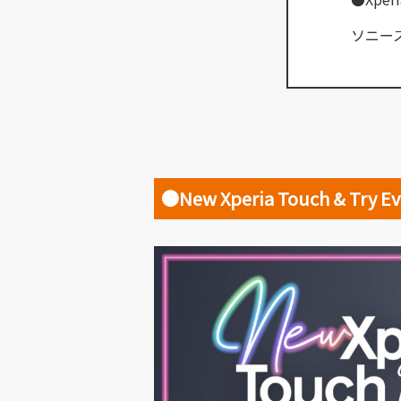
ソニー
●New Xperia Touch & Try E