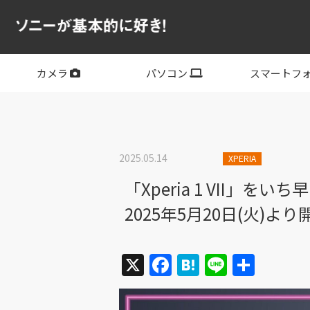
カメラ
パソコン
スマートフ
フルサイズ
APS-C
フルサイズレンズ
APS-Cレンズ
デジタル一眼カメラα
サイバーショット
ビデオカメラ
VLOGCAM
レンズ
VAIO
PC他
その他スマー
XPERIA
2025.05.14
XPERIA
「Xperia 1 VII」をい
2025年5月20日(火)よ
X
Facebook
Hatena
Line
共
有