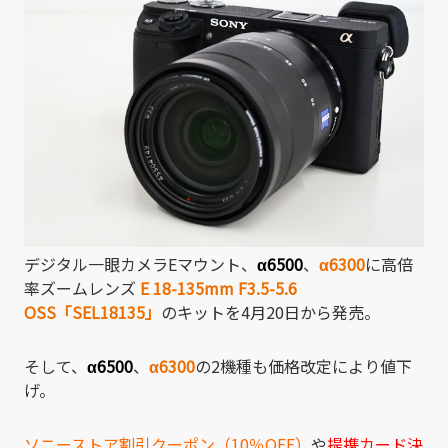
デジタル一眼カメラEマウント、
α6500
、
α6300
に高倍
率ズームレンズ
E 18-135mm F3.5-5.6
OSS「SEL18135」
のキットを4月20日から発売。
そして、
α6500
、
α6300
の2機種も価格改定により値下
げ。
ソニーストア割引クーポン（10％OFF）
や
提携カード決