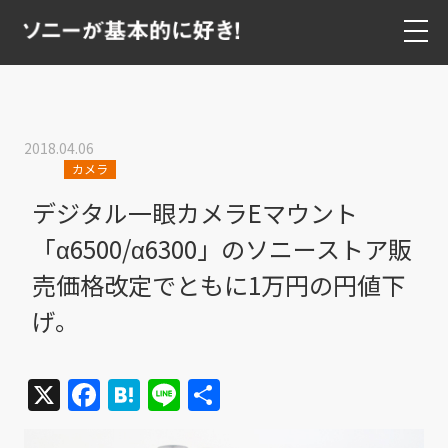
2018.04.06
カメラ
デジタル一眼カメラEマウント
「α6500/α6300」のソニーストア販
売価格改定でともに1万円の円値下
げ。
X
Facebook
Hatena
Line
共
有