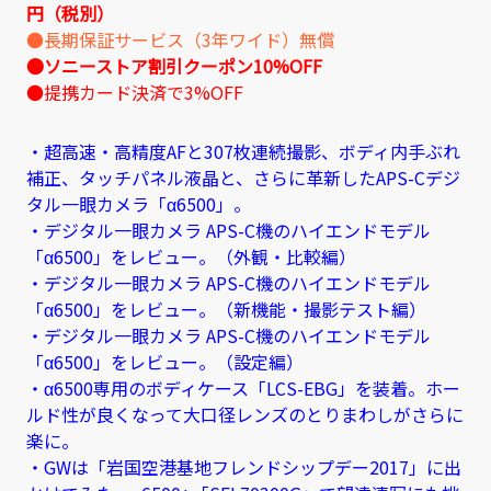
円（税別）
●長期保証サービス（3年ワイド）無償
●ソニーストア割引クーポン10%OFF
●提携カード決済で3%OFF
・超高速・高精度AFと307枚連続撮影、ボディ内手ぶれ
補正、タッチパネル液晶と、さらに革新したAPS-Cデジ
タル一眼カメラ「α6500」。
・デジタル一眼カメラ APS-C機のハイエンドモデル
「α6500」をレビュー。（外観・比較編）
・デジタル一眼カメラ APS-C機のハイエンドモデル
「α6500」をレビュー。（新機能・撮影テスト編）
・デジタル一眼カメラ APS-C機のハイエンドモデル
「α6500」をレビュー。（設定編）
・α6500専用のボディケース「LCS-EBG」を装着。ホー
ルド性が良くなって大口径レンズのとりまわしがさらに
楽に。
・GWは「岩国空港基地フレンドシップデー2017」に出