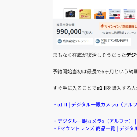
まもなく在庫が復活しそうだった
デジタ
予約開始当初は最長で6ヶ月という納
すぐ手に入ることで
α1 II
を購入する人
・α1 II | デジタル一眼カメラα（アルフ
・デジタル一眼カメラα（アルファ） |
・Eマウントレンズ 商品一覧 | デジタ