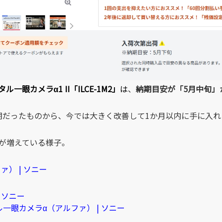
ル一眼カメラα1 II「ILCE-1M2」
は
、
納期目安が「5月中旬」
期だったものから、今では大きく改善して1か月以内に手に入
が増えている様子。
ァ） | ソニー
 ソニー
ル一眼カメラα（アルファ） | ソニー