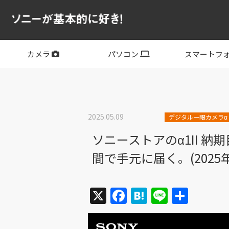
カメラ
パソコン
スマートフ
フルサイズ
APS-C
フルサイズレンズ
APS-Cレンズ
デジタル一眼カメラα
サイバーショット
ビデオカメラ
VLOGCAM
レンズ
VAIO
PC他
その他スマー
XPERIA
2025.05.09
デジタル一眼カメラα
ソニーストアのα1II 
間で手元に届く。(2025年
X
Facebook
Hatena
Line
共
有