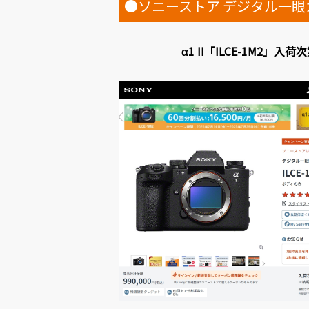
●ソニーストア デジタル一眼カメ
α1 II「ILCE-1M2」入