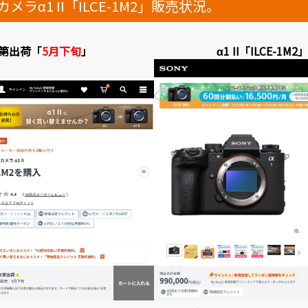
ラα1 II「ILCE-1M2」販売状況。
荷次第出荷「
5月下旬
」
α1 II「ILCE-