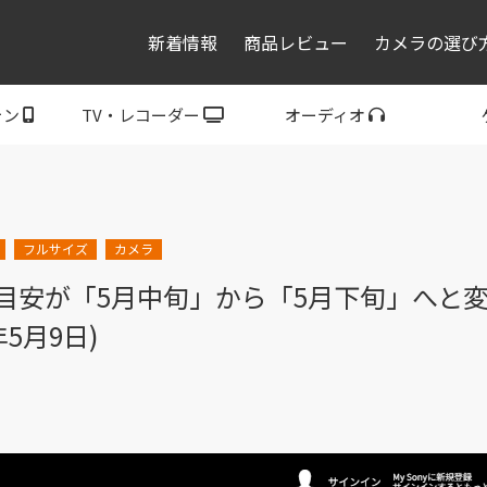
新着情報
商品レビュー
カメラの選び
ォン
TV・レコーダー
オーディオ
レコーダー・プレーヤ
トフォン
ブラビア
ウォークマン
ヘッドホン
スピーカー
P
ー
フルサイズ
カメラ
納期目安が「5月中旬」から「5月下旬」へと
5月9日)