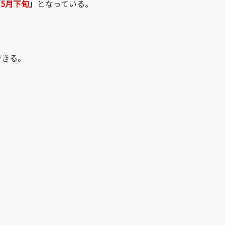
「
5月下旬
」
となっている。
できる。