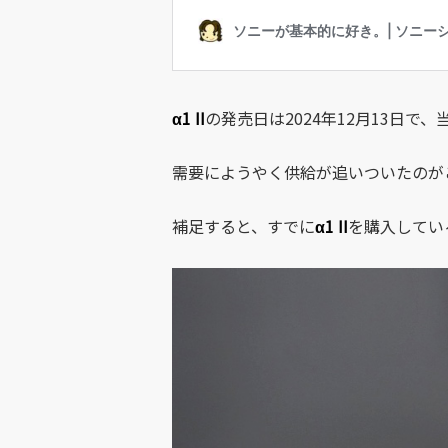
α1 II
の発売日は2024年12月13日で
需要にようやく供給が追いついたのが
補足すると、すでに
α1 II
を購入してい