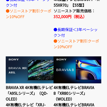
ク＞付
55XR70」【55型】
●ソニーストア割引クーポ
ソニーストア販売価格：
ン10%OFF
352,000円（税込）
●長期保証＜3年ベーシッ
ク＞付
●ソニーストア割引クーポ
ン10%OFF
BRAVIA XR 4K有機ELテレビ
4K有機ELテレビBRAVIA
「A95Lシリーズ」（QD-
8「XR80シリーズ」
OLED）
（WOLED）
4K有機ELテレビ「XRJ-
4K有機ELテレビBRAVIA