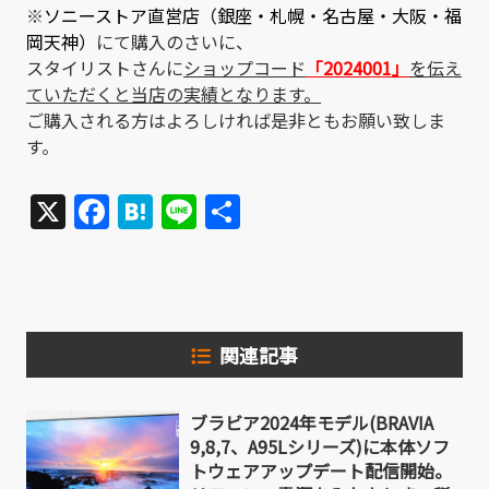
※
ソニーストア直営店（銀座・札幌・名古屋・大阪・福
岡天神）
にて購入のさいに、
スタイリストさんに
ショップコード
「2024001」
を伝え
ていただくと当店の実績となります。
ご購入される方はよろしければ是非ともお願い致しま
す。
X
Facebook
Hatena
Line
共
有
関連記事
ブラビア2024年モデル(BRAVIA
9,8,7、A95Lシリーズ)に本体ソフ
トウェアアップデート配信開始。