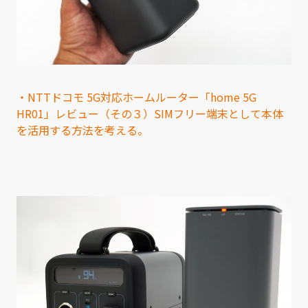
・NTTドコモ 5G対応ホームルーター「home 5G
HR01」レビュー（その３）SIMフリー端末として本体
を活用する方法を考える。