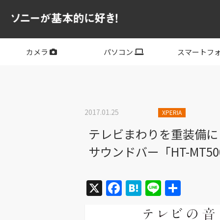
カメラ
パソコン
スマートフ
フルサイズ
APS-C
フルサイズレンズ
APS-Cレンズ
デジタル一眼カメラα
サイバーショット
ビデオカメラ
VLOGCAM
レンズ
VAIO
PC他
その他スマー
XPERIA
2017.01.25
XPERIA
テレビまわりを重装備に
サウンドバー「HT-MT500 
X
Facebook
Hatena
Line
共
有