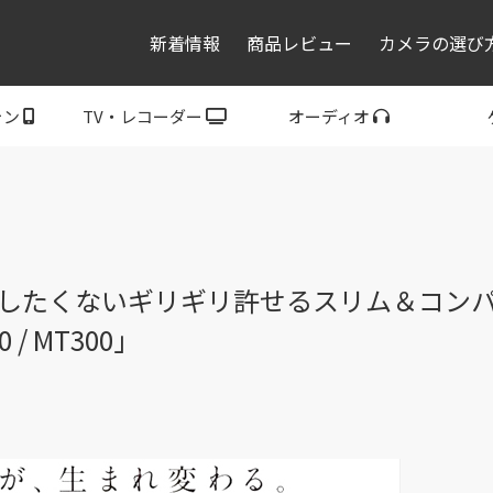
新着情報
商品レビュー
カメラの選び
ォン
TV・レコーダー
オーディオ
レコーダー・プレーヤ
トフォン
ブラビア
ウォークマン
ヘッドホン
スピーカー
P
ー
したくないギリギリ許せるスリム＆コン
/ MT300」